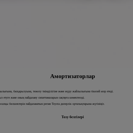
Амортизаторлар
лығына, басқарылуына, тежелу тиімділігіне және жүру жайлылығына тікелей әсер етеді.
з етуге және оның пайдалану сипаттамаларын сақтауға көмектеседі.
салқы бөлшектерін пайдаланатын ресми Toyota дилерлік орталықтарына жүгініңіз.
Тозу белгілері