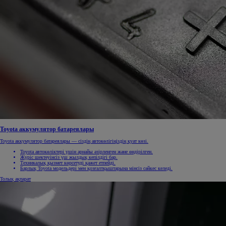
Toyota аккумулятор батареялары
Toyota аккумулятор батареялары — сіздің автокөлігіңіздің қуат көзі.
Toyota автокөліктері үшін арнайы әзірленген және өндірілген.
Жүріс шектеуінсіз үш жылдық кепілдігі бар.
Техникалық қызмет көрсетуді қажет етпейді.
Барлық Toyota модельдері мен қозғалтқыштарына мінсіз сәйкес келеді.
Толық ақпарат