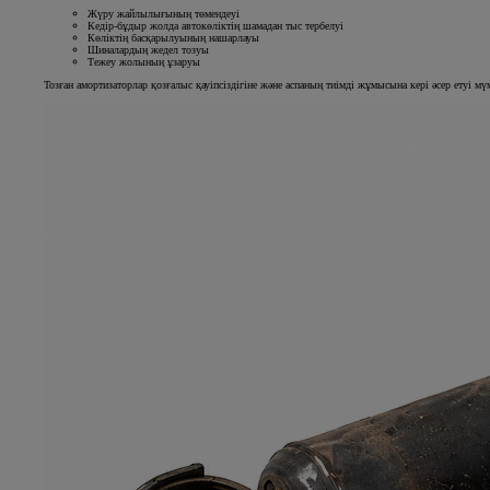
Жүру жайлылығының төмендеуі
Кедір-бұдыр жолда автокөліктің шамадан тыс тербелуі
Көліктің басқарылуының нашарлауы
Шиналардың жедел тозуы
Тежеу жолының ұзаруы
Тозған амортизаторлар қозғалыс қауіпсіздігіне және аспаның тиімді жұмысына кері әсер етуі мү