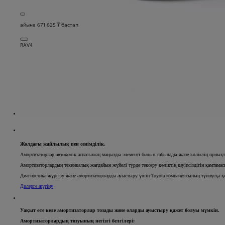
айына 671 625 ₸ бастап
RAV4
Жолдағы жайлылық пен сенімділік.
Амортизаторлар автокөлік аспасының маңызды элементі болып табылады және көліктің орнықты
Амортизаторлардың техникалық жағдайын жүйелі түрде тексеру көліктің қауіпсіздігін қамтамасы
Диагностика жүргізу және амортизаторларды ауыстыру үшін Toyota компаниясының түпнұсқа қо
Дилерге жүгіну
Уақыт өте келе амортизаторлар тозады және оларды ауыстыру қажет болуы мүмкін.
Амортизаторлардың тозуының негізгі белгілері: