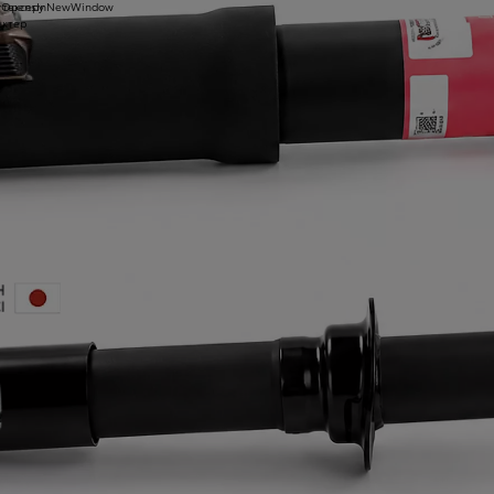
 тексеру
1yOpensInNewWindow
ектер