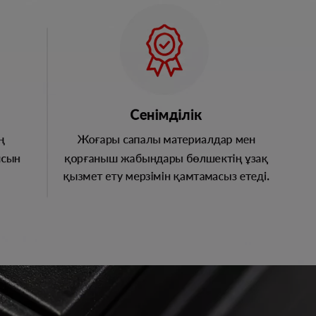
KINTO
Кредиттік калькулят