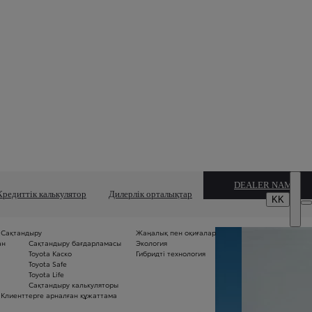
DEALER NAME
Кредиттік калькулятор
Дилерлік орталықтар
KK
Сақтандыру
Жаңалық пен оқиғалар
Б
ан
Сақтандыру бағдарламасы
Экология
м
Toyota Каско
Гибридті технология
Б
Toyota Safe
ме
Toyota Life
п
Сақтандыру калькуляторы
«5
Клиенттерге арналған құжаттама
се
ж