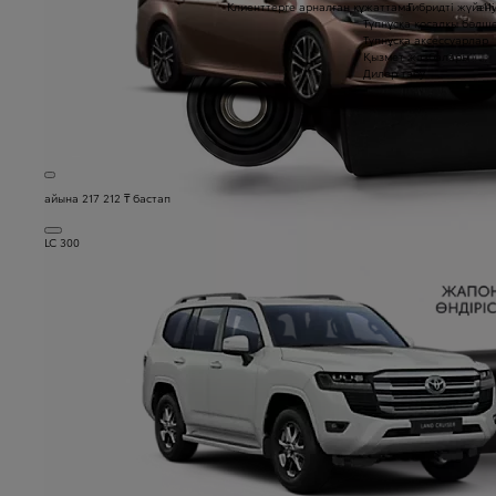
Клиенттерге арналған құжаттама
Гибридті жүйені
a1
Түпнұсқа қосалқы бөлш
Түпнұсқа аксессуарлар
Қызмет жазбалары
Дилер табу
айына 217 212 ₸ бастап
LC 300