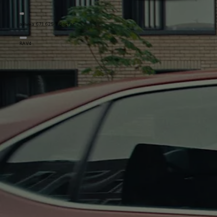
айына 671 625 ₸ бастап
RAV4