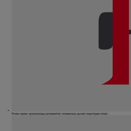
Ресми сервис орталығында регламенттік техникалық қызмет көрсетуден өтіңіз.