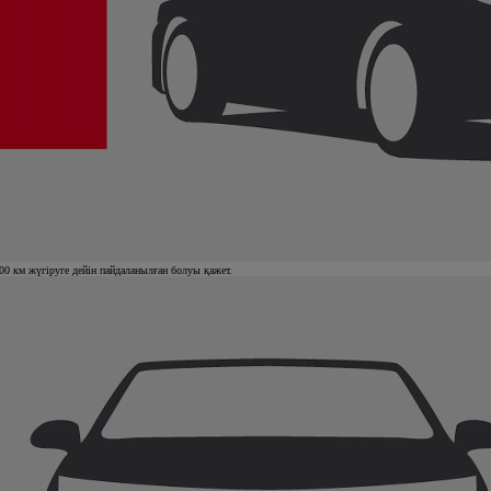
000 км жүгіруге дейін пайдаланылған болуы қажет.