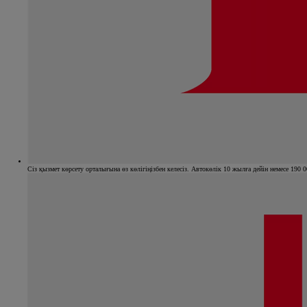
Сіз қызмет көрсету орталығына өз көлігіңізбен келесіз. Автокөлік 10 жылға дейін немесе 190 