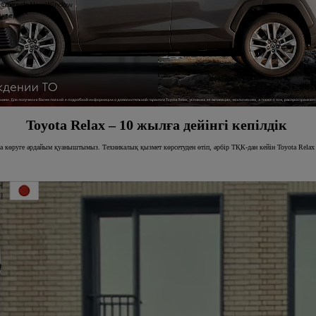
 тексеру
1yOpensInNewWindow
ектер
Toyota Relax – 10 жылға дейінгі кепілдік
ында көруге әрдайым қуаныштымыз. Техникалық қызмет көрсетуден өтіп, әрбір ТҚК-дан кейін Toyota Relax