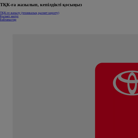
ТҚК-ға жазылып, кепілдікті қосыңыз
ТҚК-ге жазылу (техникалық қызмет көрсету)
Қызмет мәзірі
Байланыстар