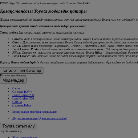
POST https://dxp-webcarconfig.toyota-europe.com/v1/model-filter/kz/kk
Қазақстандағы Toyota модельдік қатары
Жапон автоконцернінің дилерлік орталықтары әртүрлі комплектациядағы Toyota-ның кең модельдік 
Қазақстанда қандай Toyota автокөлік модельдері ұсынылған?
Toyota модельдік
қатары келесі автокөлік модельдерін қамтиды:
Corolla.
Жеңіл басқарылатын және заманауи седан. Toyota Corolla моделі бірнеше комплектац
Camry.
Динамикалық және элегантты Toyota Camry седандары әрқашан дизайнымен және өнім
RAV4.
Toyota RAV4 кроссовері «Престиж», «Люкс», «Престиж Плюс» және «Люкс Плюс» ком
Land Cruiser Prado.
Сенімді орта өлшемді жол талғамайтын көлік, 163 ат күші бар қозғ
Hilux.
Саяхат пен жұмысқа арналған қуатты пикап. Toyota Hilux — Қазақстандағы белсенді
Land Cruiser 300.
Дизельді және бензинді қозғалтқыштармен жабдықталған сәнді жол талғам
Барлық
Toyota модельдерінің
бағасы таңдалған комплектацияға байланысты, бұл әркімге өз бюджеті м
Каталог пен бағалар
Каталог пен бағалар
Модельдер
Camry
Су жаңа RAV4
Land Cruiser 250
Land Cruiser 300
Corolla
Су жаңа Hilux
Брошюралар мен баға парақшалар
Жүрілген көліктер
(Opens in new window)
Toyota сатып алу
Toyota сатып алу
Жаңа автокөліктер