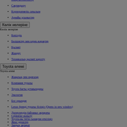
Сақтандыру
Корпоративтік сатылым
Арнайы ұсыныстар
Көлік иелеріне
Көлік иелеріне
Кепілдік
Бөлшектер мен керек-жарақтар
Қызмет
Жөндеу
Техникалық қызмет көрсету
Toyota әлемі
Toyota әлемі
Жаңалық пен оқиғалар
Компания туралы
Toyota басты ұстанымдары
Экология
Бос орындар
Lexus бренді туралы біліңіз
(Opens in new window)
Дилерлердің байланыс ақпараты
Сервиске жазылу
Toyota-ны тегін сынақтан өткізіңіз
Жеке деректер
Заңдық ақпарат