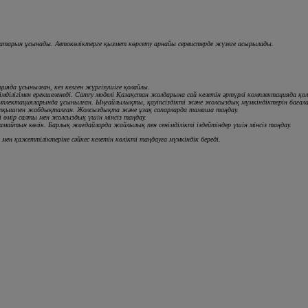
қатарын ұсынады. Автокөліктерге қызмет көрсету арнайы сервистерде жүзеге асырылады.
ияда ұсынылған, кез келген жүргізушіге қолайлы.
ділігімен ерекшеленеді. Camry моделі Қазақстан жолдарына сай келетін әртүрлі комплектацияда қо
плектацияларында ұсынылған. Ыңғайлылықты, қауіпсіздікті және жолсыздық мүмкіндіктерін баға
алтқышпен жабдықталған. Жолсыздықта және ұзақ сапарларда тамаша таңдау.
 өмір салты мен жолсыздық үшін мінсіз таңдау.
айтын көлік. Барлық жағдайларда жайлылық пен сенімділікті іздейтіндер үшін мінсіз таңдау.
ен қажеттіліктеріне сәйкес келетін көлікті таңдауға мүмкіндік береді.