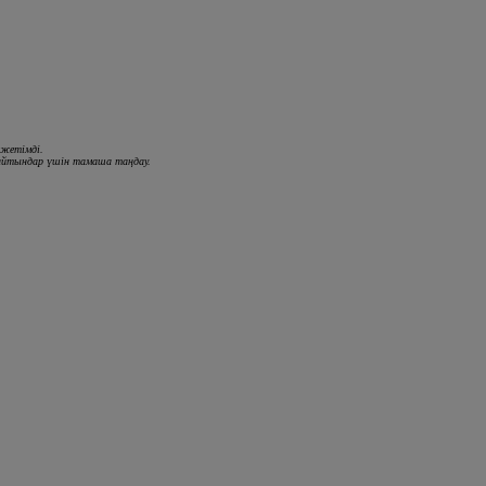
лжетімді.
лайтындар үшін тамаша таңдау.
Жүрілген көліктер
Жүрілген көліктер