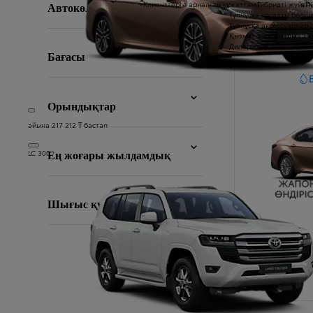
Клиенттерге арналған құжаттама
Гибридті жүйені
a1
Автокөлік түрі
Түпнұсқа қосалқы бөлш
Түпнұсқа аксессуарлар
Қызмет жазбалары
Сүзгі
:
Дилер табу
Бағасы
Сүзгі
:
Орындықтар
айына 217 212 ₸ бастап
Сүзгі
:
LC 300
Ең жоғары жылдамдық
Сүзгі
:
Шығыс қуаты