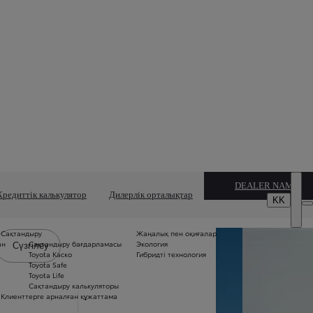
DEALER NAME
Кредиттік калькулятор
Дилерлік орталықтар
KK
Сақтандыру
Жаңалық пен оқиғалар
Б
ан
Сақтандыру бағдарламасы
Экология
м
Сүзгілеу
Toyota Каско
Гибридті технология
Б
Toyota Safe
ме
Toyota Life
п
Сақтандыру калькуляторы
«5
Клиенттерге арналған құжаттама
се
ж