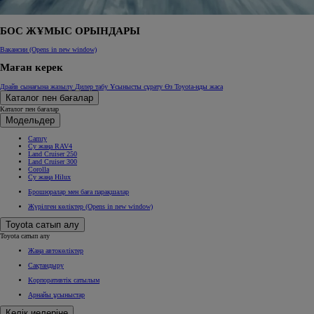
БОС ЖҰМЫС ОРЫНДАРЫ
Вакансии
(Opens in new window)
Маған керек
Драйв сынағына жазылу
Дилер табу
Ұсынысты сұрату
Өз Toyota-ңды жаса
Каталог пен бағалар
Каталог пен бағалар
Модельдер
Camry
Су жаңа RAV4
Land Cruiser 250
Land Cruiser 300
Corolla
Су жаңа Hilux
Брошюралар мен баға парақшалар
Жүрілген көліктер
(Opens in new window)
Toyota сатып алу
Toyota сатып алу
Жаңа автокөліктер
Сақтандыру
Корпоративтік сатылым
Арнайы ұсыныстар
Көлік иелеріне