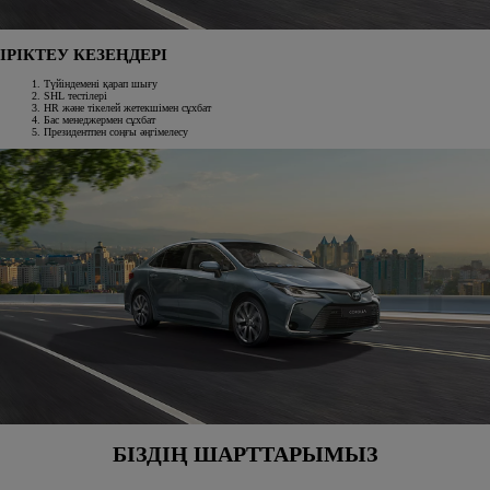
ІРІКТЕУ КЕЗЕҢДЕРІ
Түйіндемені қарап шығу
SHL тестілері
HR және тікелей жетекшімен сұхбат
Бас менеджермен сұхбат
Президентпен соңғы әңгімелесу
БІЗДІҢ ШАРТТАРЫМЫЗ