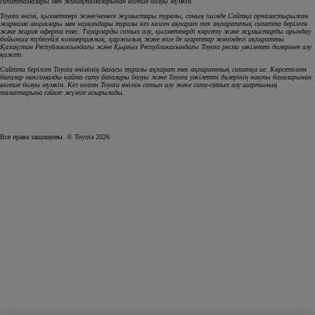
сипаттамалары мен жинақтамаларынан өзгеше болуы мүмкін.
Toyota өнімі, қызметтері және/немесе жұмыстары туралы, соның ішінде Сайтқа орналастырылған
жарнама акциялары мен науқандары туралы кез келген ақпарат тек ақпараттық сипатта берілген
және жария оферта емес. Тауарларды сатып алу, қызметтерді көрсету және жұмыстарды орындау
бойынша түбегейлі коммерциялық, қаржылық және өзге де шарттар жөніндегі ақпаратты
Қазақстан Республикасындағы және Қырғыз Республикасындағы Toyota ресми уәкілетті дилерінен алу
қажет.
Сайтта берілген Toyota өнімінің бағасы туралы ақпарат тек ақпараттық сипатқа ие. Көрсетілген
бағалар максималды қайта сату бағалары болуы және Toyota уәкілетті дилерінің нақты бағаларынан
өзгеше болуы мүмкін. Кез келген Toyota өнімін сатып алу жеке сату-сатып алу шартының
талаптарына сәйкес жүзеге асырылады.
Все права защищены. © Toyota 2026