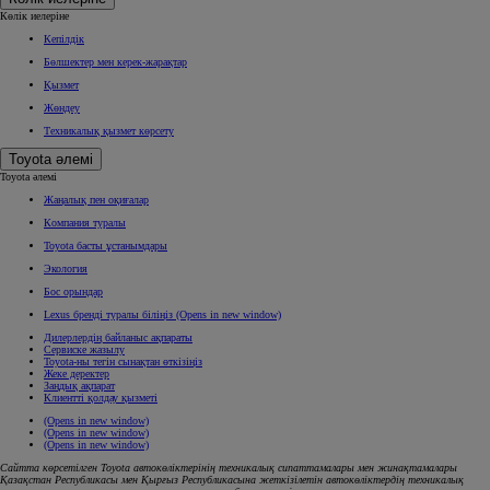
Көлік иелеріне
Кепілдік
Бөлшектер мен керек-жарақтар
Қызмет
Жөндеу
Техникалық қызмет көрсету
Toyota әлемі
Toyota әлемі
Жаңалық пен оқиғалар
Компания туралы
Toyota басты ұстанымдары
Экология
Бос орындар
Lexus бренді туралы біліңіз
(Opens in new window)
Дилерлердің байланыс ақпараты
Сервиске жазылу
Toyota-ны тегін сынақтан өткізіңіз
Жеке деректер
Заңдық ақпарат
Клиентті қолдау қызметі
(Opens in new window)
(Opens in new window)
(Opens in new window)
Сайтта көрсетілген Toyota автокөліктерінің техникалық сипаттамалары мен жинақтамалары
Қазақстан Республикасы мен Қырғыз Республикасына жеткізілетін автокөліктердің техникалық