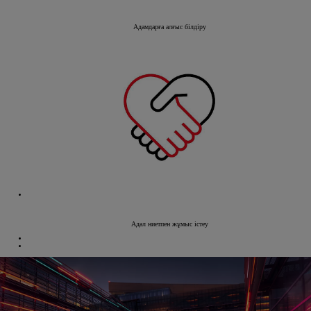
Адамдарға алғыс білдіру
Адал ниетпен жұмыс істеу