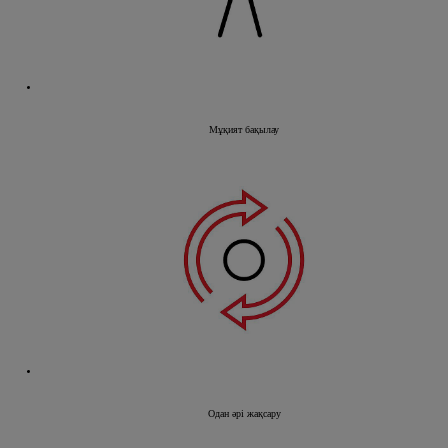
Мұқият бақылау
Одан әрі жақсару