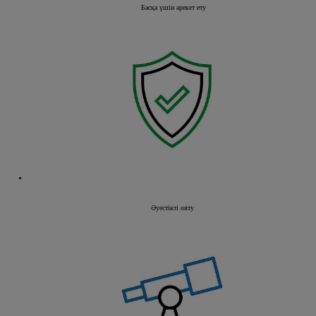
Басқа үшін әрекет ету
Әуестікті ояту