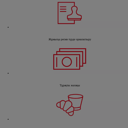
Жұмысқа ресми түрде орналастыру
Тұрақты жалақы