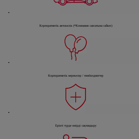
Корпоративтік автокөлік (*Компания саясатына сәйкес)
Корпоративтік мерекелер / тимбилдингтер
Ерікті түрде өмірді сақтандыру