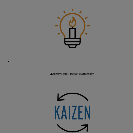
Жақсарту үшін іздеуді жалғастыру