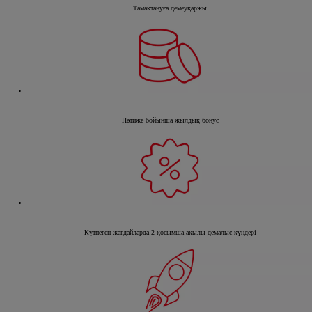
Тамақтануға демеуқаржы
Нәтиже бойынша жылдық бонус
Күтпеген жағдайларда 2 қосымша ақылы демалыс күндері