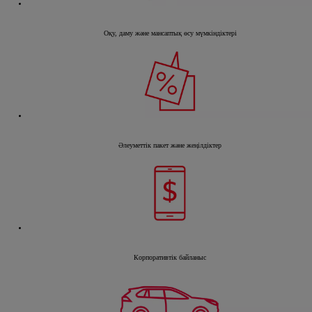
Оқу, даму және мансаптық өсу мүмкіндіктері
Әлеуметтік пакет және жеңілдіктер
Корпоративтік байланыс