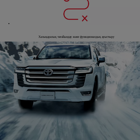
Халықаралық тағайындау және функционалдық ауыстыру