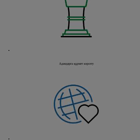
Адамдарға құрмет көрсету