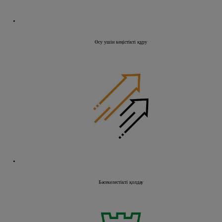
Өсу ушін кеңістікті құру
Бәсекелестікті қолдау