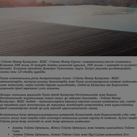
«Тойота Мотор Қазақстан» ЖШС «Тойота Мотор Еуропа» компаниясының еншілес компаниясы.
Компания 2008 жылы 20 мамырда Алматы қаласында құрылып, 2009 жылғы 1 қаңтарда өз қызметін
бастады. Компания президенті Димитрис Трипоспитис мырза. Қазіргі уақытта қызметкерлердің
жалпы саны 120 адамды құрайды.
Toyota компаниясының ресми дистрибьюторы болған «Тойота Мотор Қазақстан» ЖШС
автокөліктердің, түпнұсқа қосалқы бөлшектердің және Toyota аксессуарларының көтерме саудасымен
және жеткізумен, оларға кепілдік берумен шұғылданады, сондай-ақ Қазақстан мен Қырғызстан
аумағында бренд маркетингі үшін жауапты.
Жоғары сапасының арқасында Toyota бренді Қазақстан Республикасында және Қырғыз
Республикасында жұртшылыққа жақсы таныс әрі лайықты бағаланады. «Тойота Мотор
Қазақстан» ЖШС міндеті – тұтынушылардың барынша көңілінен шығуын қамтамасыз ету, сондай-
ақ туындаған қиын экономикалық әрі нарықтық жағдайларда қазақстандық және қырғызстандық
бренд клиенттерімен сенімді әрі ұзақ мерзімді қарым-қатынасты сақтау.
Компанияның басқа артықшылықтарының қатарында Қазақстанда және Қырғызстанда үздік сату
желісін жасау және сатудан кейін көліктерге техникалық қызмет көрсету де көзделген. Бүгінгі таңда
Тойота ресми дилер желісінде он жеті дилер орталығы қамтылған:
Алматы Тойота Орталығы, Жетiсу Тойота Орталығы және Алматы қаласындағы Тойота
Сити
Астана Тойота Орталығы, Астана Тойота Сити және Нұр-Сұлтан қаласындағы Есіл