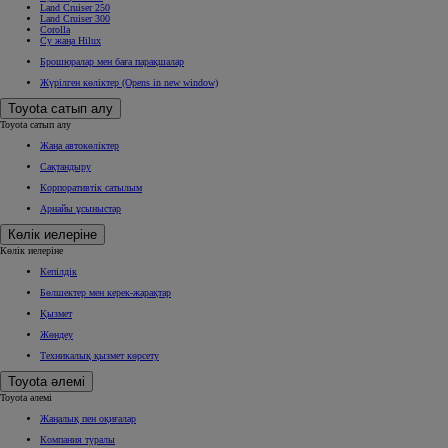
Land Cruiser 250
Land Cruiser 300
Corolla
Су жаңа Hilux
Брошюралар мен баға парақшалар
Жүрілген көліктер
(Opens in new window)
Toyota сатып алу
Toyota сатып алу
Жаңа автокөліктер
Сақтандыру
Корпоративтік сатылым
Арнайы ұсыныстар
Көлік иелеріне
Көлік иелеріне
Кепілдік
Бөлшектер мен керек-жарақтар
Қызмет
Жөндеу
Техникалық қызмет көрсету
Toyota әлемі
Toyota әлемі
Жаңалық пен оқиғалар
Компания туралы