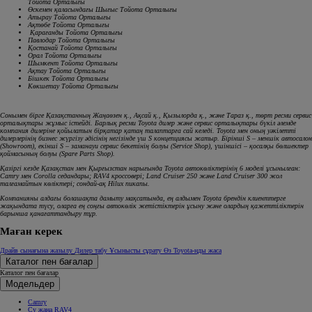
Тойота Орталығы
Өскемен қаласындағы Шығыс Тойота Орталығы
Атырау Тойота Орталығы
Ақтөбе Тойота Орталығы
Қарағанды Тойота Орталығы
Павлодар Тойота Орталығы
Қостанай Тойота Орталығы
Орал Тойота Орталығы
Шымкент Тойота Орталығы
Ақтау Тойота Орталығы
Бішкек Тойота Орталығы
Көкшетау Тойота Орталығы
Сонымен бірге Қазақстанның Жаңаөзен қ., Ақсай қ., Қызылорда қ., және Тараз қ., төрт ресми сервис
орталықтары жұмыс істейді. Барлық ресми Toyota дилер және сервис орталықтары бүкіл әлемде
компания дилеріне қойылатын бірқатар қатаң талаптарға сай келеді. Toyota мен оның уәкілетті
дилерлерінің бизнес жүргізу әдісінің негізінде үш S концепциясы жатыр. Бірінші S – меншік автосалон
(Showroom), екінші S – заманауи сервис бекетінің болуы (Service Shop), үшіншісі – қосалқы бөлшектер
қоймасының болуы (Spare Parts Shop).
Қазіргі кезде Қазақстан мен Қырғызстан нарығында Toyota автокөліктерінің 6 моделі ұсынылған:
Camry мен Corolla седандары; RAV4 кроссовері; Land Cruiser 250 және Land Cruiser 300 жол
талғамайтын көліктері; сондай-ақ Hilux пикапы.
Компанияны алдағы болашақта дамыту мақсатында, ең алдымен Toyota брендін клиенттерге
жақындата түсу, оларға ең соңғы автокөлік жетістіктерін ұсыну және олардың қажеттіліктерін
барынша қанағаттандыру тұр.
Маған керек
Драйв сынағына жазылу
Дилер табу
Ұсынысты сұрату
Өз Toyota-ңды жаса
Каталог пен бағалар
Каталог пен бағалар
Модельдер
Camry
Су жаңа RAV4