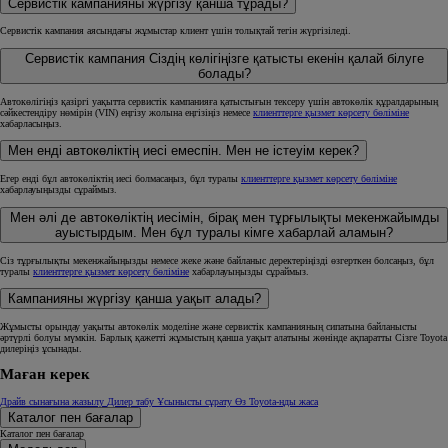
Сервистік кампанияны жүргізу қанша тұрады?
Сервистік кампания аясындағы жұмыстар клиент үшін
толықтай тегін
жүргізіледі.
Сервистік кампания Сіздің көлігіңізге қатысты екенін қалай білуге
болады?
Автокөлігіңіз қазіргі уақытта сервистік кампанияға қатыстығын тексеру үшін автокөлік құралдарының
сәйкестендіру нөмірін (VIN) еңгізу жолына еңгізіңіз немесе
клиенттерге қызмет көрсету бөліміне
хабарласыңыз.
Мен енді автокөліктің иесі емеспін. Мен не істеуім керек?
Егер енді бұл автокөліктің иесі болмасаңыз, бұл туралы
клиенттерге қызмет көрсету бөліміне
хабарлауыңызды сұраймыз.
Мен әлі де автокөліктің иесімін, бірақ мен тұрғылықты мекенжайымды
ауыстырдым. Мен бұл туралы кімге хабарлай аламын?
Сіз тұрғылықты мекенжайыңызды немесе жеке және байланыс деректеріңізді өзгерткен болсаңыз, бұл
туралы
клиенттерге қызмет көрсету бөліміне
хабарлауыңызды сұраймыз.
Кампанияны жүргізу қанша уақыт алады?
Жұмысты орындау уақыты автокөлік моделіне және сервистік кампанияның сипатына байланысты
әртүрлі болуы мүмкін. Барлық қажетті жұмыстың қанша уақыт алатыны жөнінде ақпаратты Сізге Toyota
дилеріңіз ұсынады.
Маған керек
Драйв сынағына жазылу
Дилер табу
Ұсынысты сұрату
Өз Toyota-ңды жаса
Каталог пен бағалар
Каталог пен бағалар