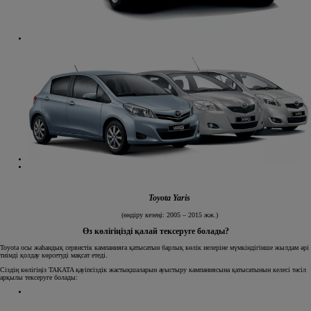
Toyota Yaris
(өндіру кезеңі: 2005 – 2015 жж.)
Өз көлігіңізді қалай тексеруге болады?
Toyota осы жаһандық сервистік кампанияға қатысатын барлық көлік иелеріне мүмкіндігінше жылдам әрі
тиімді қолдау көрсетуді мақсат етеді.
Сіздің көлігіңіз TAKATA қауіпсіздік жастықшаларын ауыстыру кампаниясына қатысатынын келесі тәсіл
арқылы тексеруге болады: