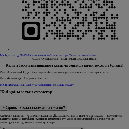
Менің көлігімді TAKATA кампаниясы бойынша тексеру
(Opens in new window)
Сіздің қауіпсіздігіңіз – біздің басты басымдығымыз!
Көлікті басқа кампанияларға қатысуы бойынша қалай тексеруге болады?
Сондай-ақ өз көлігіңіздің басқа сервистік кампанияларға қатысатынын да тексере аласыз.
Ол үшін төмендегі батырманы басыңыз:
Менің автокөлігімді сервистік кампаниясы бойынша тексеру
Жиі қойылатын сұрақтар
«Сервистік кампания» дегеніміз не?
Сервистік кампания – өндіруші тарапынан ұйымдастырылған іс-шара, оның мақсаты – автокөліктің
қалыпты жоғары деңгейдегі жұмысын қамтамасыз ету үшін орнатылған кейбір бөлшектер мен
тораптарды тексеру, жөндеу немесе ауыстыру.