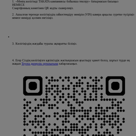
1. «Менің көлігімді TAKATA кампаниясы бойынша тексеру» батырмасын басыңыз
НЕМЕСЕ
Смартфонның көмегімен QR кодты сканерлеңіз.
2. Ашылған терезеде көлігіңіздің сәйкестендіру нөмірін (VIN) камера арқылы суретке түсіріңіз
немесе нөмірді қолмен енгізіңіз.
3. Көлігіңіздің жағдайы туралы ақпаратты біліңіз.
4. Егер Сіздің көлігіңізге қауіпсіздік жастықшасын ауыстыру қажет болса,
шұғыл түрде
ең
жақын
Toyota дилерлік орталығына
хабарласыңыз.