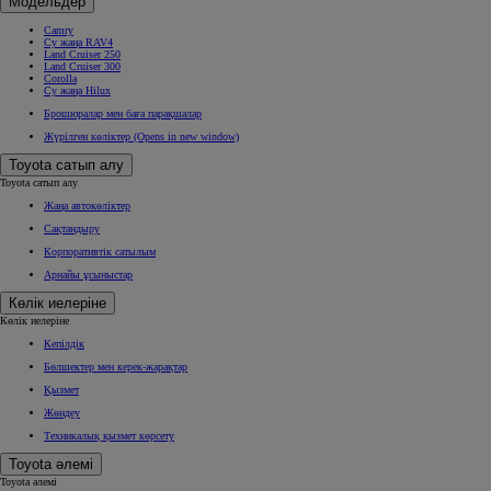
Модельдер
Camry
Су жаңа RAV4
Land Cruiser 250
Land Cruiser 300
Corolla
Су жаңа Hilux
Брошюралар мен баға парақшалар
Жүрілген көліктер
(Opens in new window)
Toyota сатып алу
Toyota сатып алу
Жаңа автокөліктер
Сақтандыру
Корпоративтік сатылым
Арнайы ұсыныстар
Көлік иелеріне
Көлік иелеріне
Кепілдік
Бөлшектер мен керек-жарақтар
Қызмет
Жөндеу
Техникалық қызмет көрсету
Toyota әлемі
Toyota әлемі