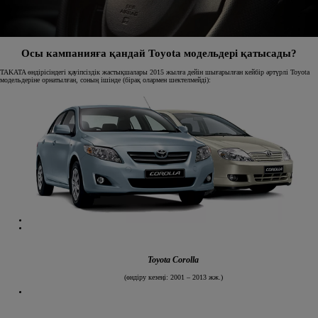
Осы кампанияға қандай Toyota модельдері қатысады?
TAKATA өндірісіндегі қауіпсіздік жастықшалары 2015 жылға дейін шығарылған кейбір әртүрлі Toyota
модельдеріне орнатылған, соның ішінде (бірақ олармен шектелмейді):
Toyota Corolla
(өндіру кезеңі: 2001 – 2013 жж.)