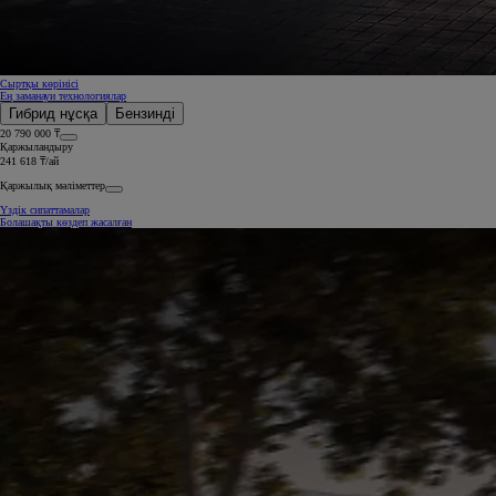
Сыртқы көрінісі
Ең заманауи технологиялар
Гибрид нұсқа
Бензинді
20 790 000 ₸
Қаржыландыру
241 618 ₸/ай
Қаржылық мәліметтер
Үздік сипаттамалар
Болашақты көздеп жасалған