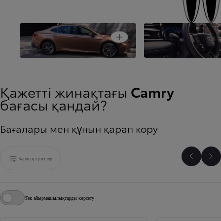
Заманауи жүргізуші
Open card
Ұшқыр және таңдаулы
бейімделген
Қажетті жинақтағы
Camry
бағасы қандай?
Бағалары мен құнын қарап көру
Барлық сүзгілер
Артқа 
Ал
Тек айырмашылықтарды көрсету