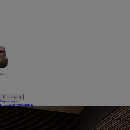
Толығырақ
Сыртқы көрінісі
Ең заманауи технологиялар