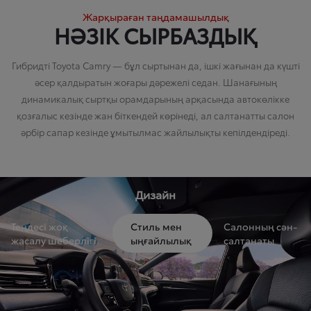
Жарқыраған таңдамашылдық
НӘЗІК СЫРБАЗДЫҚ
Гибридті Toyota Camry — бұл сыртынан да, ішкі жағынан да күшті
әсер қалдыратын жоғары дәрежелі седан. Шанағының
динамикалық сыртқы орамдарының арқасында автокөлікке
қозғалыс кезінде жан біткендей көрінеді, ал салтанатты салон
әрбір сапар кезінде ұмытылмас жайлылықты кепілдендіреді.
Дизайн
Теңдесі жоқ
Стиль мен
Салонның сән-
жасалу шеберлігі
ыңғайлылық
салтанаты