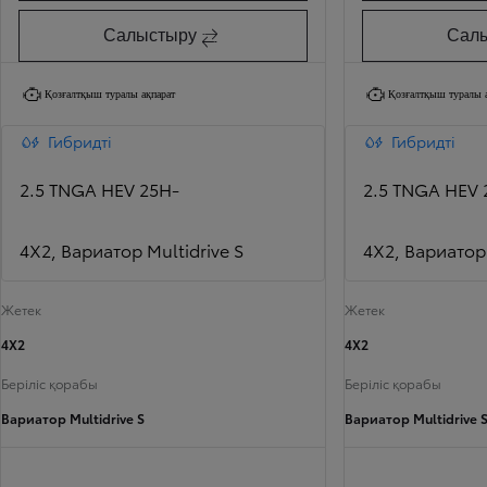
Салыстыру
Сал
Қозғалтқыш туралы ақпарат
Қозғалтқыш туралы 
Гибридті
Гибридті
2.5 TNGA HEV 25H-
2.5 TNGA HEV 
4X2, Вариатор Multidrive S
4X2, Вариатор 
Жетек
Жетек
4X2
4X2
Беріліс қорабы
Беріліс қорабы
Вариатор Multidrive S
Вариатор Multidrive 