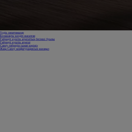
Үздік сипаттамалар
Болашақты көздеп жасалған
Гибридті күштік агрегаттың бесінші буыны
Гибридті күштік агрегат
Camry гибридін сынап көріңіз
Жаңа Camry конфигурациясын жасаңыз