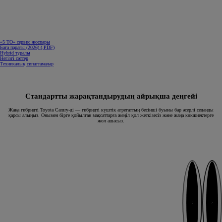
«5 ТО» сервис жоспары
(Opens in new window)
Баға парағы (2026) (.PDF)
Hybrid туралы
Негізгі сәттер
Техникалық сипаттамалар
Стандартты жарақтандырудың айрықша деңгейі
Жаңа гибридті Toyota Camry-ді — гибридті күштік агрегаттың бесінші буыны бар әсерлі седанды
қарсы алыңыз. Онымен бірге қойылған мақсаттарға жеңіл қол жеткізесіз және жаңа көкжиектерге
жол ашасыз.
Next
Previous