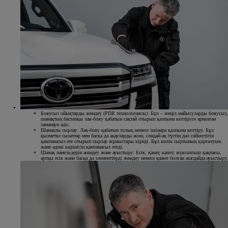
Бояусыз ойықтарды жөндеу (PDR технологиясы):
Бұл – жеңіл майысуларды бояусыз,
шанақтың бастапқы лак-бояу қабатын сақтай отырып қалпына келтіруге арналған
заманауи әдіс.
Шанақты сырлау:
Лак-бояу қабатын толық немесе ішінара қалпына келтіру. Бұл
қызметке сызаттар мен басқа да ақауларды жою, сондай-ақ түстің дәл сәйкестігін
қамтамасыз ете отырып сырлау жұмыстары кіреді. Бұл көлік сыртының қорғалуын
және әдемі көрінісін қамтамасыз етеді.
Шанақ панельдерін жөндеу және ауыстыру:
Есік, қанат, капот, жүксалғыш қақпағы,
артқы есік және басқа да элементтерді жөндеу немесе қажет болған жағдайда ауыстыру.