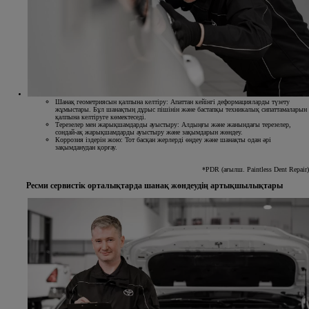
Шанақ геометриясын қалпына келтіру:
Апаттан кейінгі деформацияларды түзету
жұмыстары. Бұл шанақтың дұрыс пішінін және бастапқы техникалық сипаттамаларын
қалпына келтіруге көмектеседі.
Терезелер мен жарықшамдарды ауыстыру:
Алдыңғы және жанындағы терезелер,
сондай-ақ жарықшамдарды ауыстыру және зақымдарын жөндеу.
Коррозия іздерін жою:
Тот басқан жерлерді өңдеу және шанақты одан әрі
зақымданудан қорғау.
*PDR (ағылш. Paintless Dent Repair)
Ресми сервистік орталықтарда шанақ жөндеудің артықшылықтары