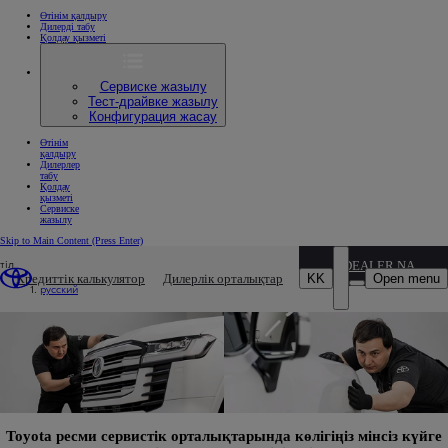
Өтінім қалдыру
Дилерді табу
Қолдау қызметі
Сервиске жазылу
Тест-драйвке жазылу
Конфигурация жасау
Өтінім
қалдыру
Дилерлер
табу
Қолдау
қызметі
Сервиске
жазылу
Skip to Main Content
(Press Enter)
тіл
DEALER NAME
Шанақ жөндеу жұмыстары
KK
Open menu
Кредиттік калькулятор
Дилерлік орталықтар
русский
Toyota ресми сервистік орталықтарында көлігіңіз мінсіз күйге