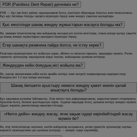
PDR (Paintless Dent Repair) дегеніміз не?
PDR — бұл лак-бояу қабаты зақымдалмаған болса, кішігірім ойықтарды бояусыз жою технологиясы.
Бұл әдіс бастапқы бояуды сақтауға мүмкіндік береді және жөндеу уақытын қысқартады.
Қыс мезгілінде шанақ жөндеу жұмыстарын жасауға болады ма?
Иә, заманауи технологиялар мен жабдықтар жылдың кез келген мезгілінде, соның ішінде қысқы уақытта
да шанақ жөндеу жұмыстарын орындауға мүмкіндік береді.
Егер шанақта ржавчина пайда болса, не істеу керек?
Ржавчина мүмкіндігінше тез жойылуы керек, әйтпесе ол металлға таралып, зақымдауы мүмкін. Ресми
сервистік орталықтар зақымдалған жерді тазалап, жабындыны қалпына келтіреді.
Жөндеуден кейін бояудың иісі жойыла ма?
Иә, сырлау аяқталғаннан кейін көлік арнайы кептіру және желдету камераларында өңдеуден өтеді.
Бояудың иісі 1-2 күн ішінде жоғалады.
Шанақ бөлшегін ауыстыру немесе жөндеу қажет екенін қалай
анықтауға болады?
Бұл зақымның көлеміне байланысты. Егер металл тым деформацияланған, жарылған немесе геометриясы
бұзылған болса, бөлшек ауыстырылуы керек. Аздаған зақымдар болса, қалпына келтіру жөндеуі мүмкін.
Дұрыс жауапты диагностикада анықтауға болады.
«Нөлге дейін» жөндеу жасау, яғни зақым іздері көрінбейтіндей жасау
мүмкін бе?
Иә, егер технологиялар сақталып, кәсіби жабдықтар қолданылса, ресми сервистік орталықтар сыртқы
көріністі мүмкіндігінше дәл қалпына келтіреді — жөндеу іздері көрінбейді.