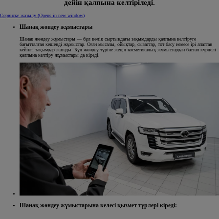
дейін қалпына келтіріледі.
Сервиске жазылу
(Opens in new window)
Шанақ жөндеу жұмыстары
Шанақ жөндеу жұмыстары — бұл көлік сыртындағы зақымдарды қалпына келтіруге
бағытталған кешенді жұмыстар. Оған мысалы, ойықтар, сызаттар, тот басу немесе ірі апаттан
кейінгі зақымдар жатады. Бұл жөндеу түріне жеңіл косметикалық жұмыстардан бастап күрделі
қалпына келтіру жұмыстары да кіреді.
Шанақ жөндеу жұмыстарына келесі қызмет түрлері кіреді: