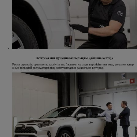
Эстетика мен функционалдылықты қалпына келтіру
Ресми сервистік орталықтар көліктің тек бастапқы сыртқы көрінісін ғана емес, сонымен қатар
оның толықтай эксплуатациялық сипаттамаларын да қалпына келтіреді.