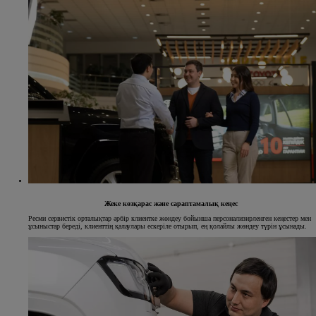
Жеке көзқарас және сараптамалық кеңес
Ресми сервистік орталықтар әрбір клиентке жөндеу бойынша персонализирленген кеңестер мен
ұсыныстар береді, клиенттің қалаулары ескеріле отырып, ең қолайлы жөндеу түрін ұсынады.