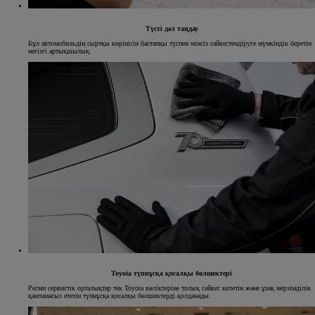
Түсті дәл таңдау
Бұл автомобильдің сыртқы көрінісін бастапқы түспен мінсіз сәйкестендіруге мүмкіндік беретін
негізгі артықшылық.
Toyota түпнұсқа қосалқы бөлшектері
Ресми сервистік орталықтар тек Toyota көліктеріне толық сәйкес келетін және ұзақ мерзімділік
қамтамасыз ететін түпнұсқа қосалқы бөлшектерді қолданады.