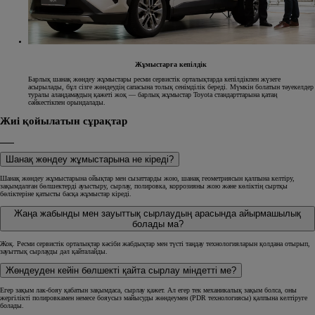
Жұмыстарға кепілдік
Барлық шанақ жөндеу жұмыстары ресми сервистік орталықтарда кепілдікпен жүзеге
асырылады, бұл сізге жөндеудің сапасына толық сенімділік береді. Мүмкін болатын тәуекелдер
туралы алаңдамаудың қажеті жоқ — барлық жұмыстар Toyota стандарттарына қатаң
сәйкестікпен орындалады.
Жиі қойылатын сұрақтар
Шанақ жөндеу жұмыстарына не кіреді?
Шанақ жөндеу жұмыстарына ойықтар мен сызаттарды жою, шанақ геометриясын қалпына келтіру,
зақымдалған бөлшектерді ауыстыру, сырлау, полировка, коррозияны жою және көліктің сыртқы
бөліктеріне қатысты басқа жұмыстар кіреді.
Жаңа жабынды мен зауыттық сырлаудың арасында айырмашылық
болады ма?
Жоқ. Ресми сервистік орталықтар кәсіби жабдықтар мен түсті таңдау технологияларын қолдана отырып,
зауыттық сырлауды дәл қайталайды.
Жөндеуден кейін бөлшекті қайта сырлау міндетті ме?
Егер зақым лак-бояу қабатын зақымдаса, сырлау қажет. Ал егер тек механикалық зақым болса, оны
жергілікті полировкамен немесе бояусыз майысуды жөндеумен (PDR технологиясы) қалпына келтіруге
болады.