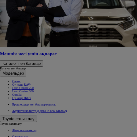
Меншік иесі үшін ақпарат
Каталог пен бағалар
Каталог пен бағалар
Модельдер
Camry
Су жаңа RAV4
Land Cruiser 250
Land Cruiser 300
Corolla
Су жаңа Hilux
Брошюралар мен баға парақшалар
Жүрілген көліктер
(Opens in new window)
Toyota сатып алу
Toyota сатып алу
Жаңа автокөліктер
Сақтандыру