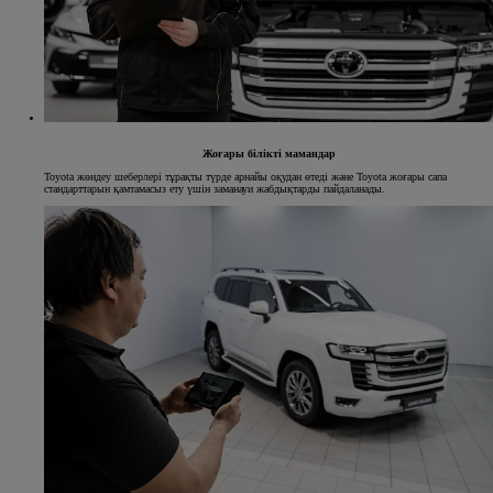
Жоғары білікті мамандар
Toyota жөндеу шеберлері тұрақты түрде арнайы оқудан өтеді және Toyota жоғары сапа
стандарттарын қамтамасыз ету үшін заманауи жабдықтарды пайдаланады.