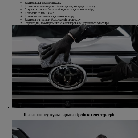
Зақымдарды диагностикалау
Шанақтағы ойықтар мен басқа да зақымдарды жөндеу
Сырлау және лак-бояу жабындысын қалпына келтіру
Коррозия іздерін жою
Шанақ геометриясын қалпына келтіру
Зақымдалған шанақ бөлшектерін ауыстыру
Фараларды, шамдарды және әйнектерді жөндеу немесе ауыстыру
Шанақ жөндеу жұмыстарына кіретін қызмет түрлері: