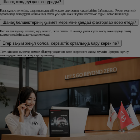
Шанақ жөндеуі қанша тұрады?
Баға жұмыс көлеміне, зақымның деңгейіне және сырлаудың қажеттілігіне байланысты. Ресми сервистік
орталықтар тексеруден кейін ашық смета ұсынады және жұмыс басталмас бұрын бағасын келіседі.
Шанақ бөлшектерінің қызмет мерзіміне қандай факторлар әсер етеді?
Негізгі факторлар: климат, жуу жиілігі, жол сапасы. Шанаққа үнемі күтім жасау және қорғау оның
қызмет мерзімін ұзартуға көмектеседі.
Егер зақым жеңіл болса, сервистік орталыққа бару керек пе?
Тіпті кішкене сызаттар немесе ойықтар уақыт өте келе коррозияға әкелуі мүмкін. Ертерек жүгіну
зақымдарды жоюды жеңіл әрі арзан етеді.