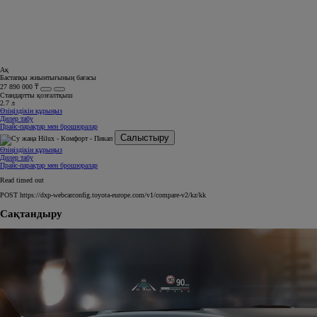
Ақ
Бастапқы жиынтығының бағасы
27 890 000 ₸
Стандартты қозғалтқыш
2.7 л
Өзіңіздікін құрыңыз
Дилер табу
Прайс-парақтар мен брошюралар
Салыстыру
Өзіңіздікін құрыңыз
Дилер табу
Прайс-парақтар мен брошюралар
Read timed out
POST https://dxp-webcarconfig.toyota-europe.com/v1/compare-v2/kz/kk
Сақтандыру