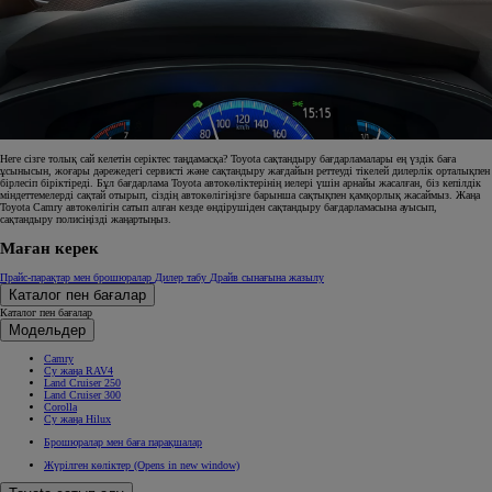
Неге сізге толық сай келетін серіктес таңдамасқа? Toyota сақтандыру бағдарламалары ең үздік баға
ұсынысын, жоғары дәрежедегі сервисті және сақтандыру жағдайын реттеуді тікелей дилерлік орталықпен
бірлесіп біріктіреді. Бұл бағдарлама Toyota автокөліктерінің иелері үшін арнайы жасалған, біз кепілдік
міндеттемелерді сақтай отырып, сіздің автокөлігіңізге барынша сақтықпен қамқорлық жасаймыз. Жаңа
Toyota Camry автокөлігін сатып алған кезде өндірушіден сақтандыру бағдарламасына ауысып,
сақтандыру полисіңізді жаңартыңыз.
Маған керек
Прайс-парақтар мен брошюралар
Дилер табу
Драйв сынағына жазылу
Каталог пен бағалар
Каталог пен бағалар
Модельдер
Camry
Су жаңа RAV4
Land Cruiser 250
Land Cruiser 300
Corolla
Су жаңа Hilux
Брошюралар мен баға парақшалар
Жүрілген көліктер
(Opens in new window)