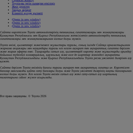
Сервиске жазылу
Toyota-ны тегін сынақтан өткізіңіз
Жеке деректер
Заңдық ақпарат
Клиентті қолдау қызметі
(Opens in new window)
(Opens in new window)
(Opens in new window)
Сайтта көрсетілген Toyota автокөліктерінің техникалық сипаттамалары мен жинақтамалары
Қазақстан Республикасы мен Қырғыз Республикасына жеткізілетін автокөліктердің техникалық
сипаттамалары мен жинақтамаларынан өзгеше болуы мүмкін.
Toyota өнімі, қызметтері және/немесе жұмыстары туралы, соның ішінде Сайтқа орналастырылған
жарнама акциялары мен науқандары туралы кез келген ақпарат тек ақпараттық сипатта берілген
және жария оферта емес. Тауарларды сатып алу, қызметтерді көрсету және жұмыстарды орындау
бойынша түбегейлі коммерциялық, қаржылық және өзге де шарттар жөніндегі ақпаратты
Қазақстан Республикасындағы және Қырғыз Республикасындағы Toyota ресми уәкілетті дилерінен алу
қажет.
Сайтта берілген Toyota өнімінің бағасы туралы ақпарат тек ақпараттық сипатқа ие. Көрсетілген
бағалар максималды қайта сату бағалары болуы және Toyota уәкілетті дилерінің нақты бағаларынан
өзгеше болуы мүмкін. Кез келген Toyota өнімін сатып алу жеке сату-сатып алу шартының
талаптарына сәйкес жүзеге асырылады.
Все права защищены. © Toyota 2026