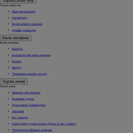
Toyota сатып алу
Toyota сатып алу
Жаңа автокөліктер
Сақтандыру
Корпоративтік сатылым
Арнайы ұсыныстар
Көлік иелеріне
Көлік иелеріне
Кепілдік
Бөлшектер мен керек-жарақтар
Қызмет
Жөндеу
Техникалық қызмет көрсету
Toyota әлемі
Toyota әлемі
Жаңалық пен оқиғалар
Компания туралы
Toyota басты ұстанымдары
Экология
Бос орындар
Lexus бренді туралы біліңіз
(Opens in new window)
Дилерлердің байланыс ақпараты