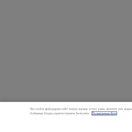
Біз cookie файлдарын сайт тиімді жұмыс істеуі үшін, контент пен жар
бойынша біздің серіктестермен бөлісеміз.
Толығырақ білу