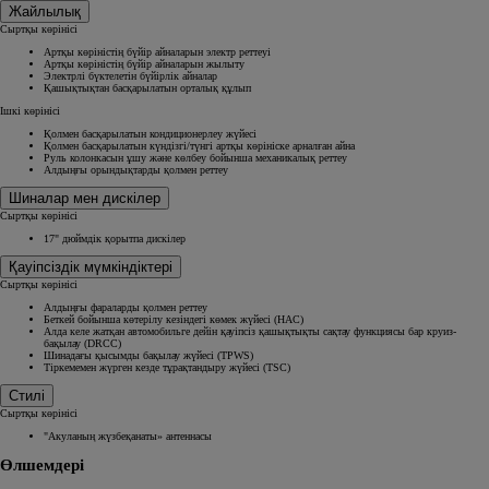
Жайлылық
Сыртқы көрінісі
Артқы көріністің бүйір айналарын электр реттеуі
Артқы көріністің бүйір айналарын жылыту
Электрлі бүктелетін бүйірлік айналар
Қашықтықтан басқарылатын орталық құлып
Ішкі көрінісі
Қолмен басқарылатын кондиционерлеу жүйесі
Қолмен басқарылатын күндізгі/түнгі артқы көрініске арналған айна
Руль колонкасын ұшу және көлбеу бойынша механикалық реттеу
Алдыңғы орындықтарды қолмен реттеу
Шиналар мен дискілер
Сыртқы көрінісі
17" дюймдік қорытпа дискілер
Қауіпсіздік мүмкіндіктері
Сыртқы көрінісі
Алдыңғы фараларды қолмен реттеу
Беткей бойынша көтерілу кезіндегі көмек жүйесі (HAC)
Алда келе жатқан автомобильге дейін қауіпсіз қашықтықты сақтау функциясы бар круиз-
бақылау (DRCC)
Шинадағы қысымды бақылау жүйесі (TPWS)
Тіркемемен жүрген кезде тұрақтандыру жүйесі (TSC)
Стилі
Сыртқы көрінісі
"Акуланың жүзбеқанаты» антеннасы
Өлшемдері