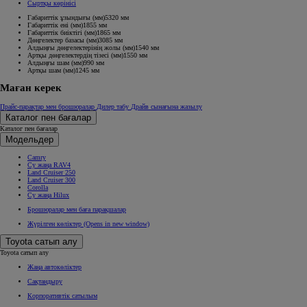
Сыртқы көрінісі
Габариттік ұзындығы (мм)
5320
мм
Габариттік ені (мм)
1855
мм
Габариттік биіктігі (мм)
1865
мм
Дөңгелектер базасы (мм)
3085
мм
Алдыңғы дөңгелектерінің жолы (мм)
1540
мм
Артқы дөңгелектердің тізесі (мм)
1550
мм
Алдыңғы шам (мм)
990
мм
Артқы шам (мм)
1245
мм
Маған керек
Прайс-парақтар мен брошюралар
Дилер табу
Драйв сынағына жазылу
Каталог пен бағалар
Каталог пен бағалар
Модельдер
Camry
Су жаңа RAV4
Land Cruiser 250
Land Cruiser 300
Corolla
Су жаңа Hilux
Брошюралар мен баға парақшалар
Жүрілген көліктер
(Opens in new window)
Toyota сатып алу
Toyota сатып алу
Жаңа автокөліктер
Сақтандыру
Корпоративтік сатылым