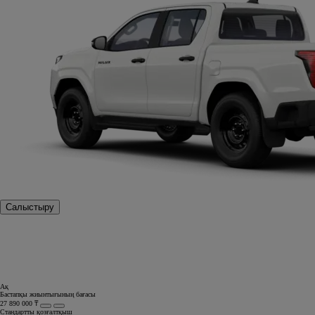
Салыстыру
Ақ
Бастапқы жиынтығының бағасы
27 890 000 ₸
Стандартты қозғалтқыш