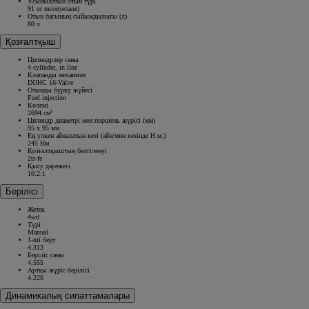
Ұсынылатын отын түрі
91 or more(octane)
Отын багының сыйымдылығы (л)
80 л
Қозғалтқыш
Цилиндрлер саны
4 cylinder, in line
Клапанды механизм
DOHC 16-Valve
Отынды бүрку жүйесі
Fuel injection
Көлемі
2694 см³
Цилиндр диаметрі мен поршень жүрісі (мм)
95 x 95 мм
Ең үлкен айналатын кезі (айн/мин кезінде Н.м.)
245 Нм
Қозғалтқыштың белгіленуі
2tr-fe
Қысу дәрежесі
10.2:1
Берілісі
Жетек
4wd
Түрі
Manual
1-ші беру
4.313
Беріліс саны
4.555
Артқы жүріс берілісі
4.220
Динамикалық сипаттамалары