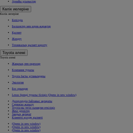
Арнайы ұсыныстар
Көлік иелеріне
Көлік иелеріне
Кепілдік
Бөлшектер мен керек-жарақтар
Қызмет
Жөндеу
Техникалық қызмет көрсету
Toyota әлемі
Toyota әлемі
Жаңалық пен оқиғалар
Компания туралы
Toyota басты ұстанымдары
Экология
Бос орындар
Lexus бренді туралы біліңіз
(Opens in new window)
Дилерлердің байланыс ақпараты
Сервиске жазылу
Toyota-ны тегін сынақтан өткізіңіз
Жеке деректер
Заңдық ақпарат
Клиентті қолдау қызметі
(Opens in new window)
(Opens in new window)
(Opens in new window)