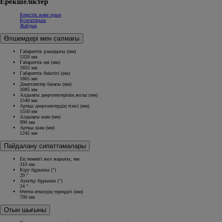
Ерекшеліктер
Кеңістік және орын
Қозғалтқыш
Жабдық
Өлшемдері мен салмағы
Габариттік ұзындығы (мм)
5320 мм
Габариттік ені (мм)
1855 мм
Габариттік биіктігі (мм)
1865 мм
Дөңгелектер базасы (мм)
3085 мм
Алдыңғы дөңгелектерінің жолы (мм)
1540 мм
Артқы дөңгелектердің тізесі (мм)
1550 мм
Алдыңғы шам (мм)
990 мм
Артқы шам (мм)
1245 мм
Пайдалану сипаттамалары
Ең төменгі жол жарығы, мм
310 мм
Кіру бұрышы (°)
29 °
Ауытқу бұрышы (°)
24 °
Өтетін өткелдің тереңдігі (мм)
700 мм
Отын шығыны