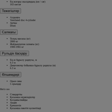
Ең жоғары жылдамдық (км / сағ)
163 км/сағ
Тежегіштер
Алдыңғы
Ventilated disc 4-cylinder
Артқы
Drum
Салмағы
Толық массасы (кг)
2800 кг
Жабдықталған салмағы (кг)
1900-1965 кг
Рульдік басқару
Ең аз бұрылу радиусы, м
6.3 м
Дөңгелектер бойынша бұрылу радиусы (м)
6.3 м
Өлшемдері
Орын саны
5 орындар
Негіз сөз
Стандартты
Қосымша мүмкіндіктер
Қолданылмайды
Акция
Ерекшелік
Қосымша пакетте қолжетімді