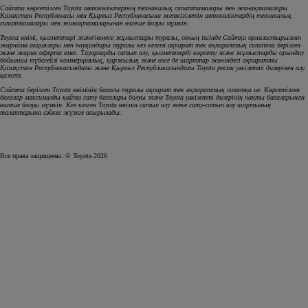
Сайтта көрсетілген Toyota автокөліктерінің техникалық сипаттамалары мен жинақтамалары
Қазақстан Республикасы мен Қырғыз Республикасына жеткізілетін автокөліктердің техникалық
сипаттамалары мен жинақтамаларынан өзгеше болуы мүмкін.
Toyota өнімі, қызметтері және/немесе жұмыстары туралы, соның ішінде Сайтқа орналастырылған
жарнама акциялары мен науқандары туралы кез келген ақпарат тек ақпараттық сипатта берілген
және жария оферта емес. Тауарларды сатып алу, қызметтерді көрсету және жұмыстарды орындау
бойынша түбегейлі коммерциялық, қаржылық және өзге де шарттар жөніндегі ақпаратты
Қазақстан Республикасындағы және Қырғыз Республикасындағы Toyota ресми уәкілетті дилерінен алу
қажет.
Сайтта берілген Toyota өнімінің бағасы туралы ақпарат тек ақпараттық сипатқа ие. Көрсетілген
бағалар максималды қайта сату бағалары болуы және Toyota уәкілетті дилерінің нақты бағаларынан
өзгеше болуы мүмкін. Кез келген Toyota өнімін сатып алу жеке сату-сатып алу шартының
талаптарына сәйкес жүзеге асырылады.
Все права защищены. © Toyota 2026