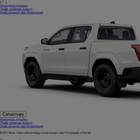
2.7 л
Өзіңіздікін құрыңыз
Драйв сынағына жазылу
Прайс-парақтар мен брошюралар
Салыстыру
Өзіңіздікін құрыңыз
Драйв сынағына жазылу
Прайс-парақтар мен брошюралар
POST https://dxp-webcarconfig.toyota-europe.com/v1/compare-v2/kz/kk