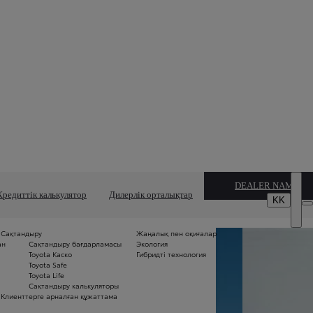
DEALER NAME
Кредиттік калькулятор
Дилерлік орталықтар
KK
Сақтандыру
Жаңалық пен оқиғалар
Б
ан
Сақтандыру бағдарламасы
Экология
м
Toyota Каско
Гибридті технология
Б
Toyota Safe
ме
Toyota Life
п
Сақтандыру калькуляторы
«5
Клиенттерге арналған құжаттама
се
ж