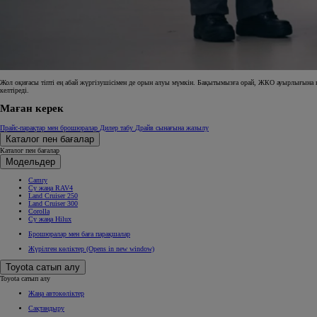
Жол оқиғасы тіпті ең абай жүргізушісімен де орын алуы мүмкін. Бақытымызға орай, ЖКО ауырлығына қар
келтіреді.
Маған керек
Прайс-парақтар мен брошюралар
Дилер табу
Драйв сынағына жазылу
Каталог пен бағалар
Каталог пен бағалар
Модельдер
Camry
Су жаңа RAV4
Land Cruiser 250
Land Cruiser 300
Corolla
Су жаңа Hilux
Брошюралар мен баға парақшалар
Жүрілген көліктер
(Opens in new window)
Toyota сатып алу
Toyota сатып алу
Жаңа автокөліктер
Сақтандыру