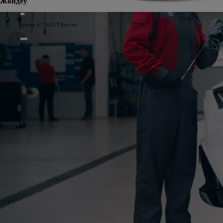
Жөндеу
айына 671 625 ₸ бастап
RAV4