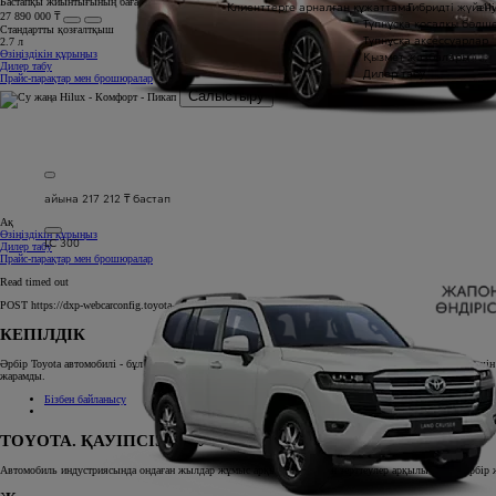
Бастапқы жиынтығының бағасы
Клиенттерге арналған құжаттама
Гибридті жүйені
a1
27 890 000 ₸
Түпнұсқа қосалқы бөлш
Стандартты қозғалтқыш
Түпнұсқа аксессуарлар
2.7 л
Қызмет жазбалары
Өзіңіздікін құрыңыз
Дилер табу
Дилер табу
Прайс-парақтар мен брошюралар
Салыстыру
айына 217 212 ₸ бастап
Ақ
Өзіңіздікін құрыңыз
LC 300
Дилер табу
Прайс-парақтар мен брошюралар
Read timed out
POST https://dxp-webcarconfig.toyota-europe.com/v1/compare-v2/kz/kk
КЕПІЛДІК
Әрбір Toyota автомобилі - бұл ерекше сапа, беріктік және сенімділік. Клиенттеріміздің жайлылығы үшін 
жарамды.
Бізбен байланысу
TOYOTA. ҚАУІПСІЗДІК УӘДЕСІ
Автомобиль индустриясында ондаған жылдар жұмыс арқылы, көптеген зерттеулер арқылы Toyota әрбір жаң