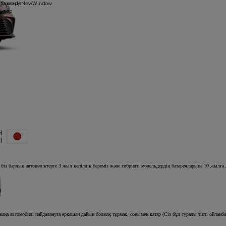
 тексеру
1yOpensInNewWindow
ектер
біз барлық автокөліктерге 3 жыл кепілдік береміз және гибридті модельдердің батареяларына 10 жылға де
а автомобилі пайдалануға әрқашан дайын болмақ тұрмақ, сонымен қатар (Сіз бұл туралы тіпті ойланбағ