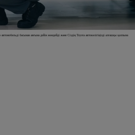
 автомобильді басынан аяғына дейін жөндейді және Сіздің Toyota автокөлігіңізді алғашқы қалпына
Жүрілген көліктер
Жүрілген көліктер