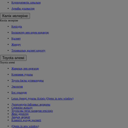
Корпоративтік сатылым
Арнайы ұсыныстар
Көлік иелеріне
Көлік иелеріне
Кепілдік
Бөлшектер мен керек-жарақтар
Қызмет
Жөндеу
Техникалық қызмет көрсету
Toyota әлемі
Toyota әлемі
Жаңалық пен оқиғалар
Компания туралы
Toyota басты ұстанымдары
Экология
Бос орындар
Lexus бренді туралы біліңіз
(Opens in new window)
Дилерлердің байланыс ақпараты
Сервиске жазылу
Toyota-ны тегін сынақтан өткізіңіз
Жеке деректер
Заңдық ақпарат
Клиентті қолдау қызметі
(Opens in new window)