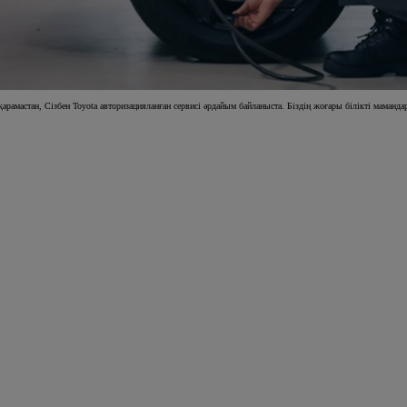
амастан, Сізбен Toyota авторизацияланған сервисі әрдайым байланыста. Біздің жоғары білікті мамандар