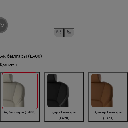
Ақ былғары (LA00)
Қосылған
Ақ былғары (LA00)
Қара былғары
Қоңыр былғары
(LA20)
(LA41)