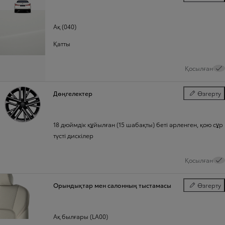
Түсі
Ақ (040)
Қатты
Қосылған
Дөңгелектер
Өзгерту
Дөңгелектер
18 дюймдік құйылған (15 шабақты) беті әрленген, қою сұр
түсті дискілер
Қосылған
Орындықтар мен салонның тыстамасы
Өзгерту
Орындықтар
Ақ былғары (LA00)