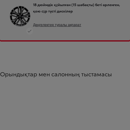
18 дюймдік құйылған (15 шабақты) беті әрленген,
қою сұр түсті дискілер
Дөңгелектер туралы ақпарат
Орындықтар мен салонның тыстамасы
Slide Previous
Келе