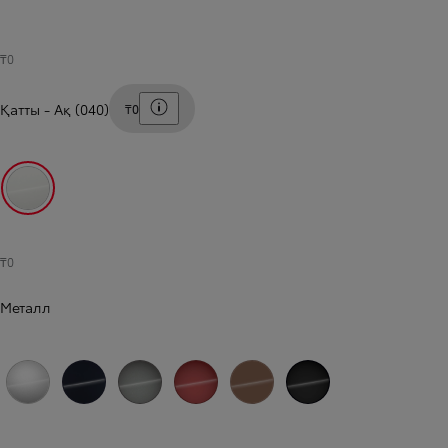
₸0
Баға шарттарын көрсету
Қатты
-
Ақ (040)
₸0
Ақ (040)
₸0
Металл
Күміс түстес металлик
Түнгі аспан түстес қара (8X8)
Күміс түсті премиум (1L5)
Қызыл түсті премиум (3U9)
Қола металлик (4Y6)
Қара металлик (229)