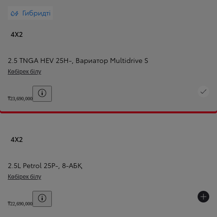
Гибридті
4X2
2.5 TNGA HEV 25H-
,
Вариатор Multidrive S
Көбірек білу
Баға шарттарын көрсету
₸23,690,000
4X2
2.5L Petrol 25P-
,
8-АБҚ
Көбірек білу
Баға шарттарын көрсету
₸22,690,000