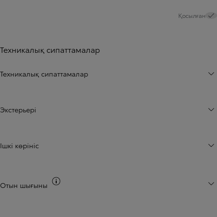
Қосылған
Техникалық сипаттамалар
Техникалық сипаттамалар
Экстерьері
Iшкі көрініс
CO2 шығарындылары туралы ақпаратқа ауыс
Отын шығыны