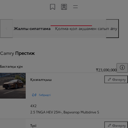
«Менің Тойотамда» сақтау
Кодпен бөлісу
Тез сілтемелер
Жалпы сипаттама
Қолма-қол ақшамен сатып алу
Не
Camry
Престиж
Бастапқы құн
Б
₸23,690,000
Қозғалтқыш
Өзгерту
Қозғалтқыш
Гибридті
4X2
2.5 TNGA HEV 25H-
,
Вариатор Multidrive S
Түсі
Өзгерту