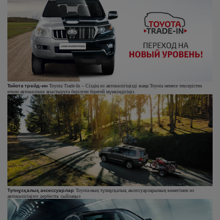
Тойота трейд-ин
Toyota Trade-In – Сіздің өз автокөлігіңізді жаңа Toyota немесе тексерістен
өткен автокөлікке ауыстыруға берілген бірегей мүмкіндігіңіз.
Түпнұсқалық аксессуарлар
Toyota-ның түпнұсқалық аксессуарларының көмегімен өз
автокөлігіңізге дербестік сыйлаңыз