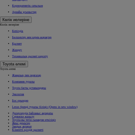
Корпоративтік сатылым
Арнайы ұсыныстар
Көлік иелеріне
Көлік иелеріне
Кепілдік
Бөлшектер мен керек-жарақтар
Қызмет
Жөндеу
Техникалық қызмет көрсету
Toyota әлемі
Toyota әлемі
Жаңалық пен оқиғалар
Компания туралы
Toyota басты ұстанымдары
Экология
Бос орындар
Lexus бренді туралы біліңіз
(Opens in new window)
Дилерлердің байланыс ақпараты
Сервиске жазылу
Toyota-ны тегін сынақтан өткізіңіз
Жеке деректер
Заңдық ақпарат
Клиентті қолдау қызметі