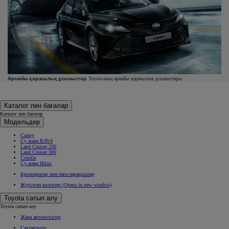
Арнайы қаржылық ұсыныстар
Toyota-ның арнайы қаржылық ұсыныстары
Каталог пен бағалар
Каталог пен бағалар
Модельдер
Camry
Су жаңа RAV4
Land Cruiser 250
Land Cruiser 300
Corolla
Су жаңа Hilux
Брошюралар мен баға парақшалар
Жүрілген көліктер
(Opens in new window)
Toyota сатып алу
Toyota сатып алу
Жаңа автокөліктер
Сақтандыру