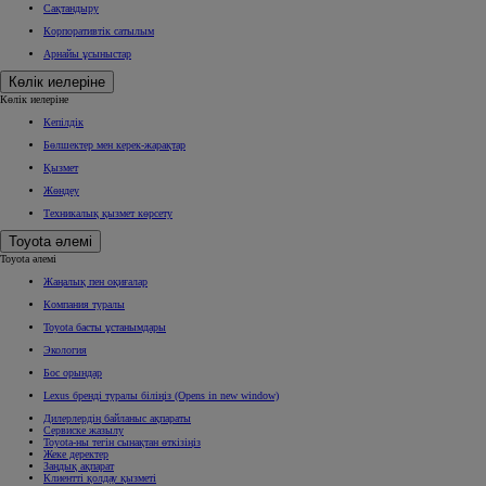
Сақтандыру
Корпоративтік сатылым
Арнайы ұсыныстар
Көлік иелеріне
Көлік иелеріне
Кепілдік
Бөлшектер мен керек-жарақтар
Қызмет
Жөндеу
Техникалық қызмет көрсету
Toyota әлемі
Toyota әлемі
Жаңалық пен оқиғалар
Компания туралы
Toyota басты ұстанымдары
Экология
Бос орындар
Lexus бренді туралы біліңіз
(Opens in new window)
Дилерлердің байланыс ақпараты
Сервиске жазылу
Toyota-ны тегін сынақтан өткізіңіз
Жеке деректер
Заңдық ақпарат
Клиентті қолдау қызметі