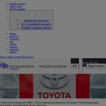
Өтінім қалдыру
Дилерді табу
Қолдау қызметі
Сервиске жазылу
Тест-драйвке жазылу
Конфигурация жасау
Өтінім
қалдыру
Дилерлер
табу
Қолдау
қызметі
Сервиске
жазылу
Skip to Main Content
(Press Enter)
тіл
DEALER NAME
ҚАЛАЙ TOYOTA ДИЛЕРІ АТАНУҒА БОЛАДЫ
KK
Open menu
Кредиттік калькулятор
Дилерлік орталықтар
русский
"Тойота Мотор Қазақстан" ЖШС-і Toyota маркасының Қазақстан мен Қырғыз Республикасындағы
эксклюзивті дистрибьюторы болып табылады.