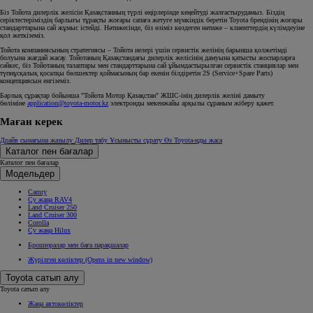
Біз Тойота дилерлік желісін Қазақстанның түрлі өңірлерінде кеңейтуді жалғастырудамыз. Біздің
серіктестеріміздің барлығы тұрақты жоғары сапаға жетуге мүмкіндік беретін Toyota брендінің жоғары
стандарттарына сай жұмыс істейді. Нәтижесінде, біз өзіміз көздеген нәтиже – клиенттердің күлімдеуіне
қол жеткіземіз.
Тойота компаниясының стратегиясы – Тойота иелері үшін сервистік желінің барынша қолжетімді
болуына жағдай жасау. Тойотаның Қазақстандағы дилерлік желісінің дамуына қатысты жоспарларға
сәйкес, біз Тойотаның талаптары мен стандарттарына сай ұйымдастырылған сервистік станциялар мен
түпнұсқалық қосалқы бөлшектер қоймасының бар екенін білдіретін 2S (Service+Spare Parts)
концепциясын енгіземіз.
Барлық сұрақтар бойынша "Тойота Мотор Қазақстан" ЖШС-інің дилерлік желіні дамыту
бөліміне
application@toyota-motor.kz
электронды мекенжайы арқылы сұраным жіберу қажет.
Маған керек
Драйв сынағына жазылу
Дилер табу
Ұсынысты сұрату
Өз Toyota-ңды жаса
Каталог пен бағалар
Каталог пен бағалар
Модельдер
Camry
Су жаңа RAV4
Land Cruiser 250
Land Cruiser 300
Corolla
Су жаңа Hilux
Брошюралар мен баға парақшалар
Жүрілген көліктер
(Opens in new window)
Toyota сатып алу
Toyota сатып алу
Жаңа автокөліктер