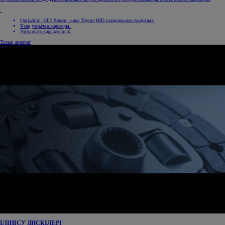
Optiwhite, HID Xenon, және Toyota HID шамдарынан таңдаңыз.
Ұзақ уақытқа жарамды.
Артылған жарықтылық.
Толық ақпарат
ІЛІНІСУ ДИСКІЛЕРІ