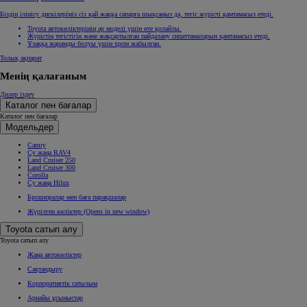
Біздің ілінісу дискілеріміз сіз қай жаққа сапарға шықсаңыз да, тегіс жүрісті қамтамасыз етеді.
Toyota автокөліктерінің әр моделі үшін өте қолайлы.
Жүрістің тегістігін және жақсартылған пайдалану сипаттамаларын қамтамасыз етеді.
Ұзаққа жарамды болуы үшін хром жабылған.
Толық ақпарат
Менің қалағаным
Дилер іздеу
Каталог пен бағалар
Каталог пен бағалар
Модельдер
Camry
Су жаңа RAV4
Land Cruiser 250
Land Cruiser 300
Corolla
Су жаңа Hilux
Брошюралар мен баға парақшалар
Жүрілген көліктер
(Opens in new window)
Toyota сатып алу
Toyota сатып алу
Жаңа автокөліктер
Сақтандыру
Корпоративтік сатылым
Арнайы ұсыныстар