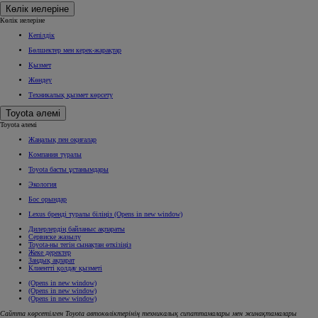
Көлік иелеріне
Көлік иелеріне
Кепілдік
Бөлшектер мен керек-жарақтар
Қызмет
Жөндеу
Техникалық қызмет көрсету
Toyota әлемі
Toyota әлемі
Жаңалық пен оқиғалар
Компания туралы
Toyota басты ұстанымдары
Экология
Бос орындар
Lexus бренді туралы біліңіз
(Opens in new window)
Дилерлердің байланыс ақпараты
Сервиске жазылу
Toyota-ны тегін сынақтан өткізіңіз
Жеке деректер
Заңдық ақпарат
Клиентті қолдау қызметі
(Opens in new window)
(Opens in new window)
(Opens in new window)
Сайтта көрсетілген Toyota автокөліктерінің техникалық сипаттамалары мен жинақтамалары