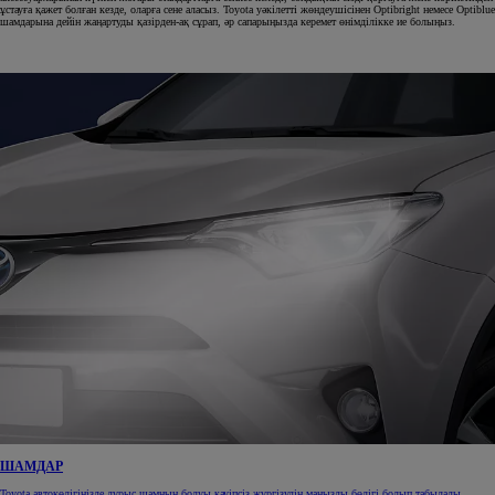
ұстауға қажет болған кезде, оларға сене аласыз. Toyota уәкілетті жөндеушісінен Optibright немесе Optiblue
шамдарына дейін жаңартуды қазірден-ақ сұрап, әр сапарыңызда керемет өнімділікке ие болыңыз.
ШАМДАР
Toyota автокөлігіңізде дұрыс шамның болуы қауіпсіз жүргізудің маңызды бөлігі болып табылады.