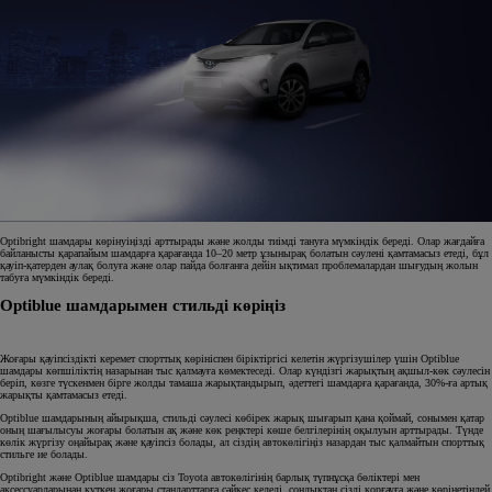
Optibright шамдары көрінуіңізді арттырады және жолды тиімді тануға мүмкіндік береді. Олар жағдайға
байланысты қарапайым шамдарға қарағанда 10–20 метр ұзынырақ болатын сәулені қамтамасыз етеді, бұл
қауіп-қатерден аулақ болуға және олар пайда болғанға дейін ықтимал проблемалардан шығудың жолын
табуға мүмкіндік береді.
Optiblue шамдарымен стильді көріңіз
Жоғары қауіпсіздікті керемет спорттық көрініспен біріктіргісі келетін жүргізушілер үшін Optiblue
шамдары көпшіліктің назарынан тыс қалмауға көмектеседі. Олар күндізгі жарықтың ақшыл-көк сәулесін
беріп, көзге түскенмен бірге жолды тамаша жарықтандырып, әдеттегі шамдарға қарағанда, 30%-ға артық
жарықты қамтамасыз етеді.
Optiblue шамдарының айырықша, стильді сәулесі көбірек жарық шығарып қана қоймай, сонымен қатар
оның шағылысуы жоғары болатын ақ және көк реңктері көше белгілерінің оқылуын арттырады. Түнде
көлік жүргізу оңайырақ және қауіпсіз болады, ал сіздің автокөлігіңіз назардан тыс қалмайтын спорттық
стильге ие болады.
Optibright және Optiblue шамдары сіз Toyota автокөлігінің барлық түпнұсқа бөліктері мен
аксессуарларынан күткен жоғары стандарттарға сәйкес келеді, сондықтан сізді қорғауға және көрінетіндей