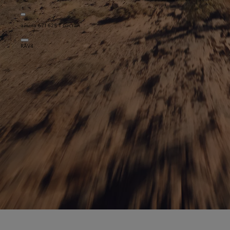
айына 671 625 ₸ бастап
RAV4