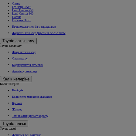
Camry
Су жаңа RAV4
Land Cruiser 250
Land Cruiser 300
Corolla
Су жаңа Hilux
Брошюралар мен баға парақшалар
Жүрілген көліктер
(Opens in new window)
Toyota сатып алу
Toyota сатып алу
Жаңа автокөліктер
Сақтандыру
Корпоративтік сатылым
Арнайы ұсыныстар
Көлік иелеріне
Көлік иелеріне
Кепілдік
Бөлшектер мен керек-жарақтар
Қызмет
Жөндеу
Техникалық қызмет көрсету
Toyota әлемі
Toyota әлемі
Жаңалық пен оқиғалар