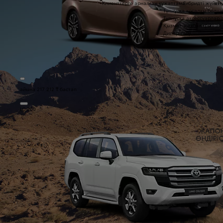
Клиенттерге арналған құжаттама
Гибридті жүйені
a1
Түпнұсқа қосалқы бөлш
Түпнұсқа аксессуарлар
Қызмет жазбалары
Дилер табу
айына 217 212 ₸ бастап
LC 300