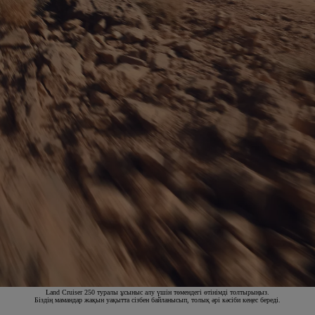
Land Cruiser 250 туралы ұсыныс алу үшін төмендегі өтінімді толтырыңыз.
Біздің мамандар жақын уақытта сізбен байланысып, толық әрі кәсіби кеңес береді.