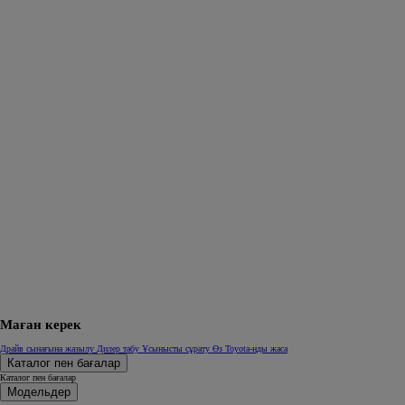
Маған керек
Драйв сынағына жазылу
Дилер табу
Ұсынысты сұрату
Өз Toyota-ңды жаса
Каталог пен бағалар
Каталог пен бағалар
Модельдер