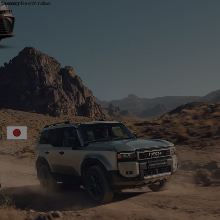
 тексеру
1yOpensInNewWindow
ектер