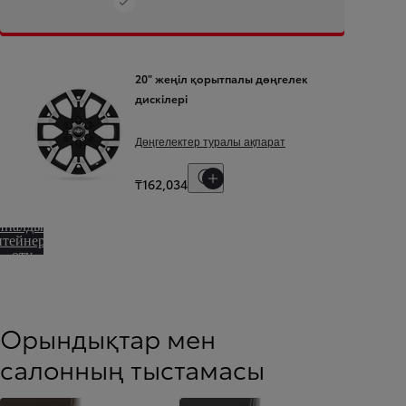
20" жеңіл қорытпалы дөңгелек
дискілері
Дөңгелектер туралы ақпарат
Баға шарттарын көрсету
₸162,034
йналдыру
нтейнеріне
өту
Орындықтар мен
салонның тыстамасы