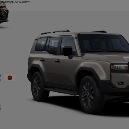
 тексеру
1yOpensInNewWindow
ектер
revious