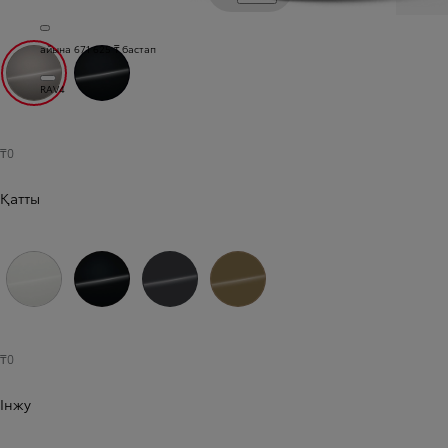
айына 671 625 ₸ бастап
RAV4
Авангард қола (4V8)
Қанық қара (218)
₸0
Қатты
Таза ақ (040)
Астрал қара (202)
Қою сұр (1L7)
Құм түсті (5C8)
₸0
Інжу