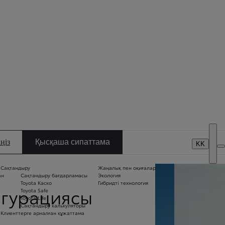
DEALER NAME
Кредиттік калькулятор
Дилерлік орталықтар
ңіз
Қысқаша сипаттама
KK
Сақтандыру
Жаңалық пен оқиғалар
Б
ан
Сақтандыру бағдарламасы
Экология
м
Toyota Каско
Гибридті технология
Б
гурациясы
Toyota Safe
ме
Toyota Life
п
Сақтандыру калькуляторы
«5
Клиенттерге арналған құжаттама
се
ж