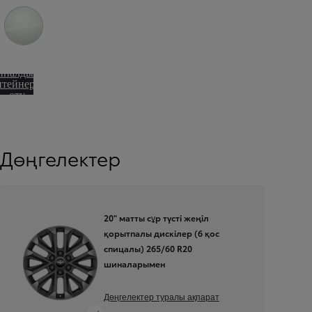
Платина ақ перламутр (089)
йналдыру
нтейнеріне
өту
Дөңгелектер
20" матты сұр түсті жеңіл
қорытпалы дискілер (6 қос
спицалы) 265/60 R20
шиналарымен
Дөңгелектер туралы ақпарат