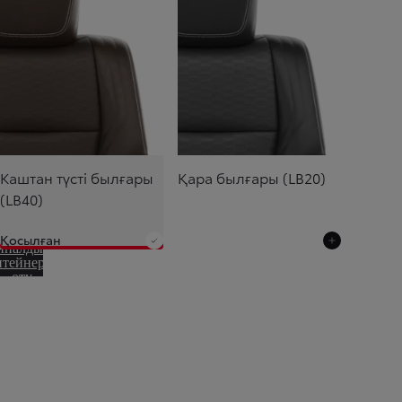
Каштан түсті былғары
Қара былғары (LB20)
(LB40)
Қосылған
йналдыру
нтейнеріне
өту