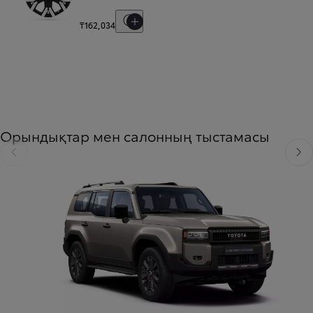
Баға шарттарын көрсету
₸162,034
Орындықтар мен салонның тыстамасы
Slide Previous
Келе