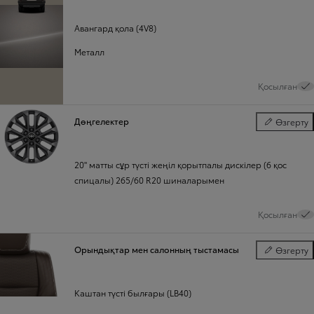
Авангард қола (4V8)
Металл
Қосылған
Дөңгелектер
Өзгерту
Дөңгелектер
20" матты сұр түсті жеңіл қорытпалы дискілер (6 қос
спицалы) 265/60 R20 шиналарымен
Қосылған
Орындықтар мен салонның тыстамасы
Өзгерту
Орындықтар
Каштан түсті былғары (LB40)