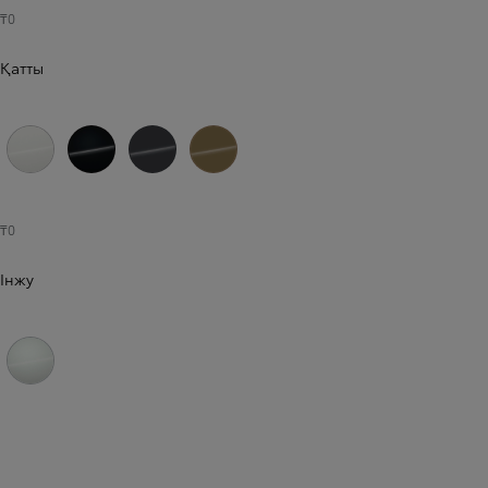
₸0
Қатты
Таза ақ (040)
Астрал қара (202)
Қою сұр (1L7)
Құм түсті (5C8)
₸0
Інжу
Платина ақ перламутр (089)