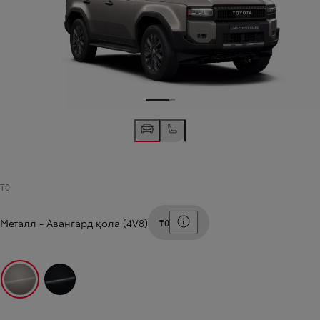
₸0
Баға шарттарын көрсету
Металл
-
Авангард қола (4V8)
₸0
Авангард қола (4V8)
Қанық қара (218)