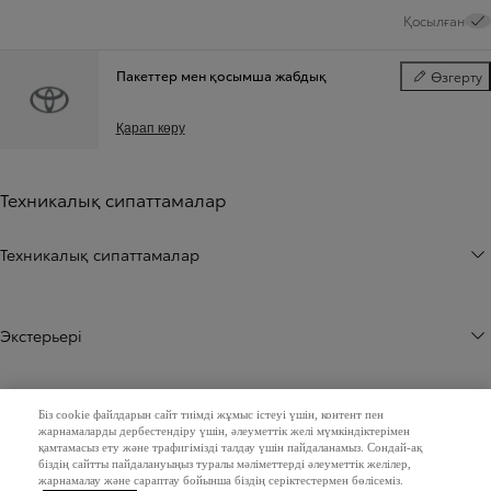
Қосылған
Пакеттер мен қосымша жабдық
Өзгерту
Пакеттер м
Қарап көру
Техникалық сипаттамалар
Техникалық сипаттамалар
Экстерьері
Iшкі көрініс
Біз cookie файлдарын сайт тиімді жұмыс істеуі үшін, контент пен
жарнамаларды дербестендіру үшін, әлеуметтік желі мүмкіндіктерімен
қамтамасыз ету және трафигімізді талдау үшін пайдаланамыз. Сондай-ақ
біздің сайтты пайдалануыңыз туралы мәліметтерді әлеуметтік желілер,
жарнамалау және сараптау бойынша біздің серіктестермен бөлісеміз.