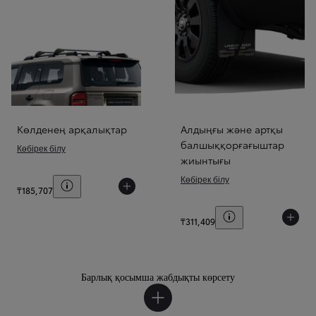
Көлденең арқалықтар
Алдыңғы және артқы
балшыққорғағыштар
Көбірек білу
жиынтығы
Көбірек білу
Баға шарттарын көрсету
₸185,707
Баға шарттарын к
₸311,409
Барлық қосымша жабдықты көрсету