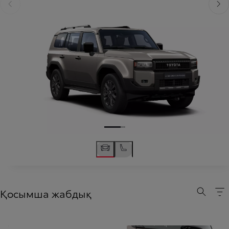
Slide Previous
Келе
Қосымша жабдық