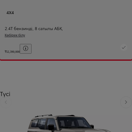
4X4
2.4T бензинді
,
8 сатылы АБҚ
Көбірек білу
Баға шарттарын көрсету
₸52,390,000
Түсі
Slide Previous
Келе