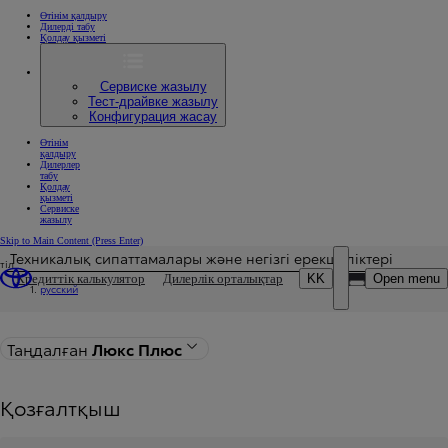
Өтінім қалдыру
Дилерді табу
Қолдау қызметі
Сервиске жазылу
Тест-драйвке жазылу
Конфигурация жасау
Өтінім
қалдыру
Дилерлер
табу
Қолдау
қызметі
Сервиске
жазылу
Skip to Main Content
(Press Enter)
Техникалық сипаттамалары және негізгі ерекшеліктері
тіл
Баға жаңартылды Сіздің жинақтамаңыздың бағасы 52 390 000 ₸
DEALER NAME
KK
Open menu
Кредиттік калькулятор
Дилерлік орталықтар
русский
Модельдер бетіне қайтып оралу
Таңдалған
Люкс Плюс
Қозғалтқыш