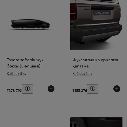
Toyota төбелік жүк
Жүксалғышқа арналған
боксы (L өлшемі)
қаптама
Көбірек білу
Көбірек білу
Баға шарттарын көрсету
Баға шарттарын к
₸378,792
₸155,376