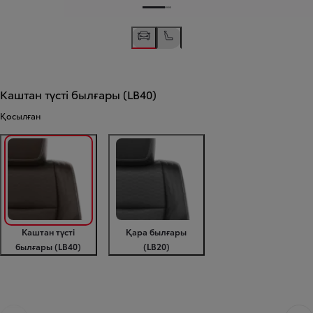
Каштан түсті былғары (LB40)
Қосылған
Каштан түсті
Қара былғары
былғары (LB40)
(LB20)