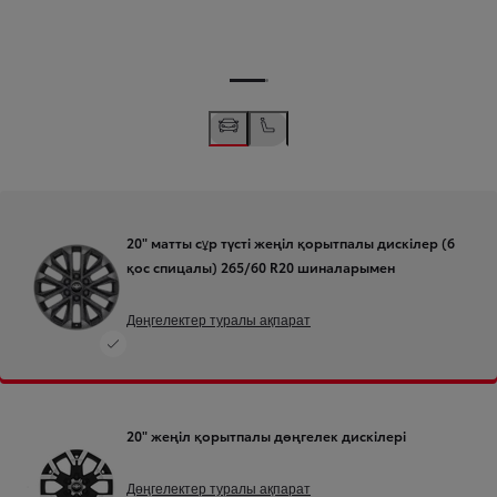
20" матты сұр түсті жеңіл қорытпалы дискілер (6
қос спицалы) 265/60 R20 шиналарымен
Дөңгелектер туралы ақпарат
20" жеңіл қорытпалы дөңгелек дискілері
Дөңгелектер туралы ақпарат