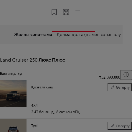
«Менің Тойотамда» сақтау
Кодпен бөлісу
Тез сілтемелер
Жалпы сипаттама
Қолма-қол ақшамен сатып алу
Land Cruiser 250
Люкс Плюс
Бастапқы құн
Б
₸52,390,000
Қозғалтқыш
Өзгерту
Қозғалтқыш
4X4
2.4T бензинді
,
8 сатылы АБҚ
Түсі
Өзгерту
Түсі