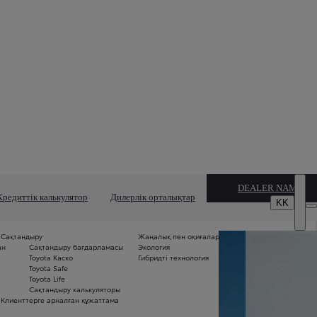
DEALER NAME
ау
Кредиттік калькулятор
Дилерлік орталықтар
KK
ңырау шалып, толық кеңес береді.
Сақтандыру
Жаңалық пен оқиғалар
Б
ан
Сақтандыру бағдарламасы
Экология
м
Toyota Каско
Гибридті технология
Б
Toyota Safe
ме
Toyota Life
п
Сақтандыру калькуляторы
«5
Клиенттерге арналған құжаттама
се
ж