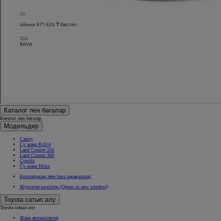
айына 671 625 ₸ бастап
RAV4
Каталог пен бағалар
Каталог пен бағалар
Модельдер
Camry
Су жаңа RAV4
Land Cruiser 250
Land Cruiser 300
Corolla
Су жаңа Hilux
Брошюралар мен баға парақшалар
Жүрілген көліктер
(Opens in new window)
Toyota сатып алу
Toyota сатып алу
Жаңа автокөліктер