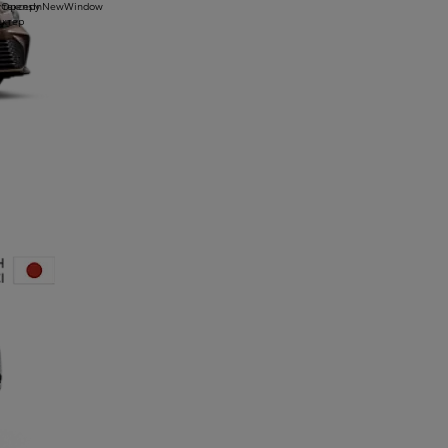
 тексеру
1yOpensInNewWindow
ектер