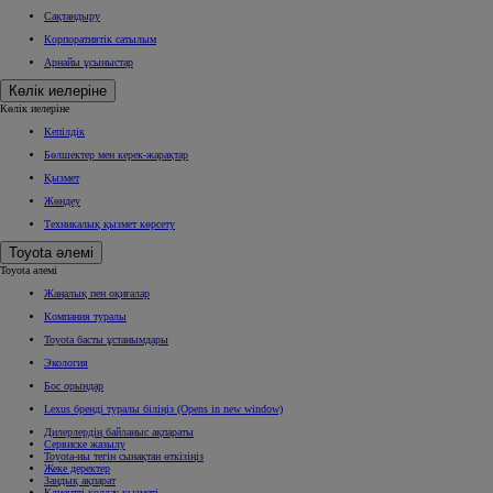
Сақтандыру
Корпоративтік сатылым
Арнайы ұсыныстар
Көлік иелеріне
Көлік иелеріне
Кепілдік
Бөлшектер мен керек-жарақтар
Қызмет
Жөндеу
Техникалық қызмет көрсету
Toyota әлемі
Toyota әлемі
Жаңалық пен оқиғалар
Компания туралы
Toyota басты ұстанымдары
Экология
Бос орындар
Lexus бренді туралы біліңіз
(Opens in new window)
Дилерлердің байланыс ақпараты
Сервиске жазылу
Toyota-ны тегін сынақтан өткізіңіз
Жеке деректер
Заңдық ақпарат
Клиентті қолдау қызметі