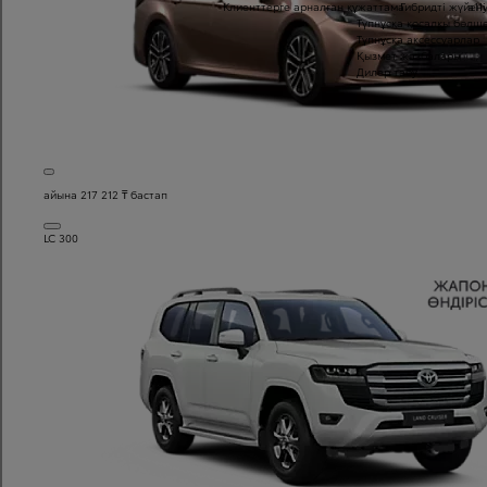
Клиенттерге арналған құжаттама
Гибридті жүйені
a1
Түпнұсқа қосалқы бөлш
Түпнұсқа аксессуарлар
Қызмет жазбалары
Дилер табу
айына 217 212 ₸ бастап
LC 300