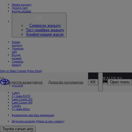
Өтінім қалдыру
Дилерді табу
Қолдау қызметі
Сервиске жазылу
Тест-драйвке жазылу
Конфигурация жасау
Өтінім
қалдыру
Дилерлер
табу
Қолдау
қызметі
Сервиске
жазылу
Skip to Main Content
(Press Enter)
Каталог пен бағалар
тіл
DEALER NAME
Каталог пен бағалар
KK
Open menu
Кредиттік калькулятор
Дилерлік орталықтар
Модельдер
русский
Camry
Су жаңа RAV4
Land Cruiser 250
Land Cruiser 300
Corolla
Су жаңа Hilux
Брошюралар мен баға парақшалар
Жүрілген көліктер
(Opens in new window)
Toyota сатып алу