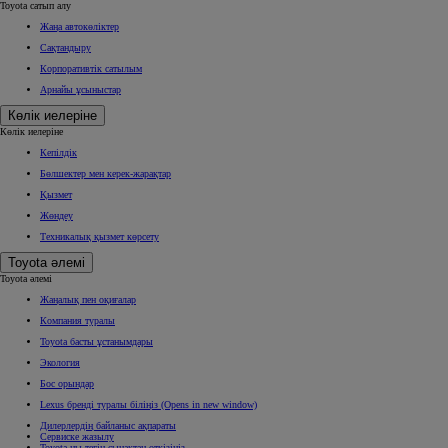
Toyota сатып алу
Жаңа автокөліктер
Сақтандыру
Корпоративтік сатылым
Арнайы ұсыныстар
Көлік иелеріне
Көлік иелеріне
Кепілдік
Бөлшектер мен керек-жарақтар
Қызмет
Жөндеу
Техникалық қызмет көрсету
Toyota әлемі
Toyota әлемі
Жаңалық пен оқиғалар
Компания туралы
Toyota басты ұстанымдары
Экология
Бос орындар
Lexus бренді туралы біліңіз
(Opens in new window)
Дилерлердің байланыс ақпараты
Сервиске жазылу
Toyota-ны тегін сынақтан өткізіңіз