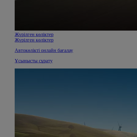
Жүрілген көліктер
Жүрілген көліктер
Автокөлікті онлайн бағалау
Ұсынысты сұрату