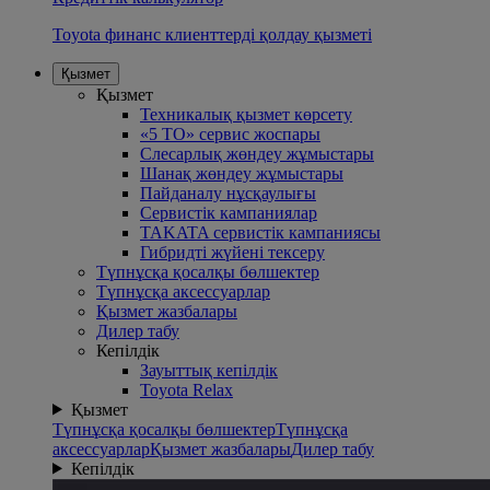
Toyota финанс клиенттерді қолдау қызметі
Қызмет
Қызмет
Техникалық қызмет көрсету
«5 ТО» сервис жоспары
Слесарлық жөндеу жұмыстары
Шанақ жөндеу жұмыстары
Пайданалу нұсқаулығы
Сервистік кампаниялар
TAKATA сервистік кампаниясы
Гибридті жүйені тексеру
Түпнұсқа қосалқы бөлшектер
Түпнұсқа аксессуарлар
Қызмет жазбалары
Дилер табу
Кепiлдiк
Зауыттық кепілдік
Toyota Relax
Қызмет
Түпнұсқа қосалқы бөлшектер
Түпнұсқа
аксессуарлар
Қызмет жазбалары
Дилер табу
Кепiлдiк