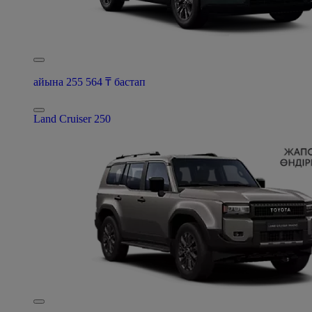
айына 255 564 ₸ бастап
Land Cruiser 250