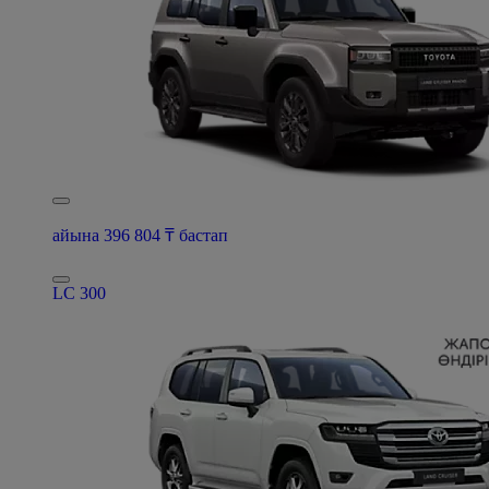
айына 396 804 ₸ бастап
LC 300