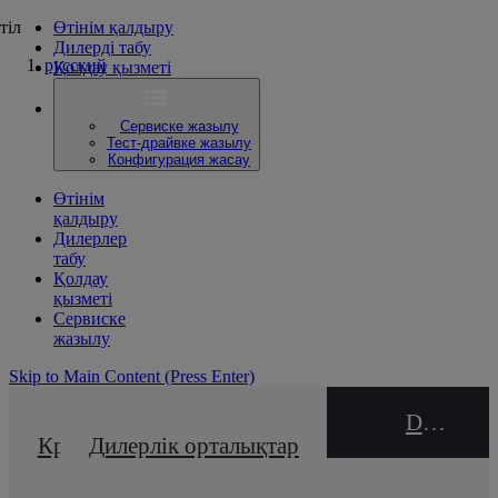
тіл
Өтінім қалдыру
Дилерді табу
русский
Қолдау қызметі
Сервиске жазылу
Тест-драйвке жазылу
Конфигурация жасау
Өтінім
қалдыру
Дилерлер
табу
Қолдау
қызметі
Сервиске
жазылу
Skip to Main Content
(Press Enter)
DEALER NAME
Кредиттік калькулятор
Дилерлік орталықтар