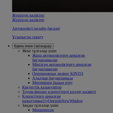
Жүрілген көліктер
Жүрілген көліктер
Автокөлікті онлайн бағалау
Ұсынысты сұрату
Қаржы және сақтандыру
Жеке тұлғалар үшін
Жаңа автокөліктерге арналған
бағдарламалар
Mінілген автокөліктерге арналған
бағдарламалар
Операциялық лизинг KINTO
Адалдық бағдарламасы
Mерзімінен бұрын өтеу
Кредиттік калькулятор
Toyota финанс клиенттерді қолдау қызметі
Клиенттерге арналған
құжаттама
a11yOpensInNewWindow
Заңды тұлғалар үшін
Микронесие