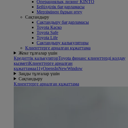
Операциялық лизинг KINTO
Бейілділік бағдарламасы
Mерзімінен бұрын өтеу
Сақтандыру
Сақтандыру бағдарламасы
Toyota Каско
Toyota Safe
Toyota Life
Сақтандыру калькуляторы
Клиенттерге арналған құжаттама
Жеке тұлғалар үшін
Кредиттік калькулятор
Toyota финанс клиенттерді қолдау
қызметі
Клиенттерге арналған
құжаттама
a11yOpensInNewWindow
Заңды тұлғалар үшін
Сақтандыру
Клиенттерге арналған құжаттама