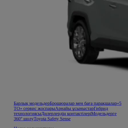
Барлық модельдер
Брошюралар мен баға парақшалар
«5
ТО» сервис жоспары
Арнайы ұсыныстар
Гибрид
технологиясы
Дилерлердің контактілері
Модельдерге
360° шолу
Toyota Safety Sense