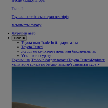
Несие калькуляторы
Trade-In
Toyota-ны тегін сынақтан өткізіңіз
Ұсынысты сұрату
Жүрілген авто
Trade in
Toyota-ның Trade-In бағдарламасы
Toyota Tested
Жүрілген көліктерге арналған бағдарламалар
Ұсынысты сұрату
Toyota-ның Trade-In бағдарламасы
Toyota Tested
Жүрілген
көліктерге арналған бағдарламалар
Ұсынысты сұрату