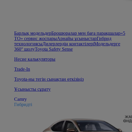
Барлық модельдер
Брошюралар мен баға парақшалар
«5
ТО» сервис жоспары
Арнайы ұсыныстар
Гибрид
технологиясы
Дилерлердің контактілері
Модельдерге
360° шолу
Toyota Safety Sense
Несие калькуляторы
Trade-In
Toyota-ны тегін сынақтан өткізіңіз
Ұсынысты сұрату
Camry
Гибридті