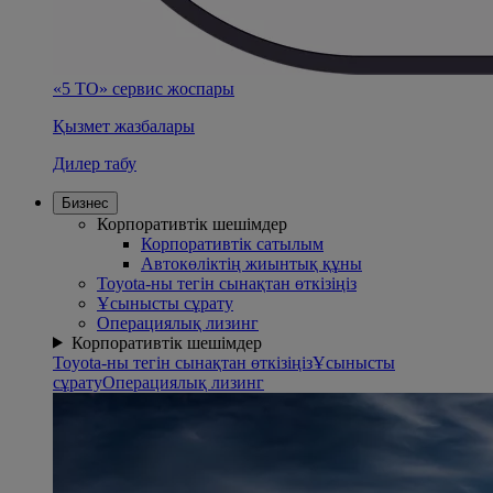
«5 ТО» сервис жоспары
Қызмет жазбалары
Дилер табу
Бизнес
Корпоративтік шешімдер
Корпоративтік сатылым
Автокөліктің жиынтық құны
Toyota-ны тегін сынақтан өткізіңіз
Ұсынысты сұрату
Операциялық лизинг
Корпоративтік шешімдер
Toyota-ны тегін сынақтан өткізіңіз
Ұсынысты
сұрату
Операциялық лизинг