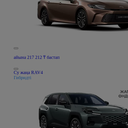
айына 217 212 ₸ бастап
Су жаңа RAV4
Гибридті