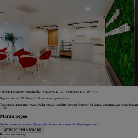
«Тойота Көкшетау» мекенжайы: Көкшетау қ,, Ш. Уәлиханов к-сі, 197 «Г».
Жұмыс кестесі: 09:00-ден 20:00-ге дейін, демалыссыз.
Толығырақ ақпаратты тәулік бойы жұмыс істейтін «Астана Моторс» байланыс орталығынан алуға болады
– 7007.
Маған керек
Драйв сынағына жазылу
Дилер табу
Ұсынысты сұрату
Өз Toyota-ңды жаса
Каталог пен бағалар
Каталог пен бағалар