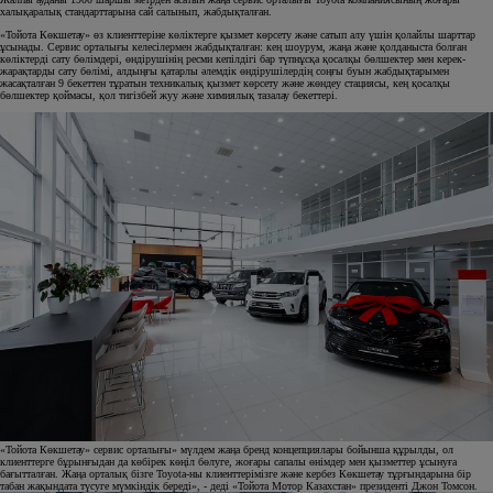
халықаралық стандарттарына сай салынып, жабдықталған.
«Тойота Көкшетау» өз клиенттеріне көліктерге қызмет көрсету және сатып алу үшін қолайлы шарттар
ұсынады. Сервис орталығы келесілермен жабдықталған: кең шоурум, жаңа және қолданыста болған
көліктерді сату бөлімдері, өндірушінің ресми кепілдігі бар түпнұсқа қосалқы бөлшектер мен керек-
жарақтарды сату бөлімі, алдыңғы қатарлы әлемдік өндірушілердің соңғы буын жабдықтарымен
жасақталған 9 бекеттен тұратын техникалық қызмет көрсету және жөндеу стациясы, кең қосалқы
бөлшектер қоймасы, қол тигізбей жуу және химиялық тазалау бекеттері.
«Тойота Көкшетау» сервис орталығы» мүлдем жаңа бренд концепциялары бойынша құрылды, ол
клиенттерге бұрынғыдан да көбірек көңіл бөлуге, жоғары сапалы өнімдер мен қызметтер ұсынуға
бағытталған. Жаңа орталық бізге Toyota-ны клиенттерімізге және кербез Көкшетау тұрғындарына бір
табан жақындата түсуге мүмкіндік береді», - деді «Тойота Мотор Казахстан» президенті Джон Томсон.