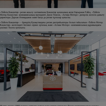
«Тойота Көкшетау» ресми ашылу салтанатына Көкшетау қаласының әкімі Бауыржан Ғайса, «Тойота
Мотор Казахстан» компаниясының президенті Джон Томсон, «Астана Моторс» дилерлік желісін дамыту
директоры Дархан Әлимұқанов және басқа да ресми тұлғалар қатысты.
«Тойота Көкшетау» – брендтің Қазақстандағы ресми дистрибьюторы болып табылатын «Тойота Мотор
Казахстан» желісіндегі бесінші сервис орталық және «Астана Моторс» компаниясының құрамындағы
үшінші Toyota орталығы.
Жалпы ауданы 1900 шаршы метрден асатын жаңа сервис орталығы Toyota компаниясының жоғары