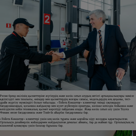
Ресми бренд өкілінің қызметтеріне жүгінудің және көлік сатып алудың негізгі артықшылықтары мәміле
қауіпсіздігі мен тазалығы, өнімдер мен қызметтердің жоғары сапасы, модельдердің кең ауқымы, тест-
драйв жүргізу мүмкіндігі болып табылады. «Тойота Көкшетау» клиенттері тиімді сақтандыру
бағдарламаларын, қосымша жабдықтар мен күзет жүйелерін орнатуды, көлікке кепілдік бойынша және
кепілдіктен кейін техникалық қызмет көрсетуді пайдалана алады. Жаңа көлік сатып алу үшін Toyota
Финанс несие бағдарламасы және Trade-In айырбас бағдарламасы бар.
«Тойота Көкшетау» клиенттері үшін кең көлік тұрағы және ыңғайлы кіру жолдары қарастырылған.
Орталықта дизайнерлік жиһаздармен жабдықталған демалыс аймағы, бар да жайнап тұр. Орталықтың ең
кішкентай қонақтары үшін балалар бұрышы бар.