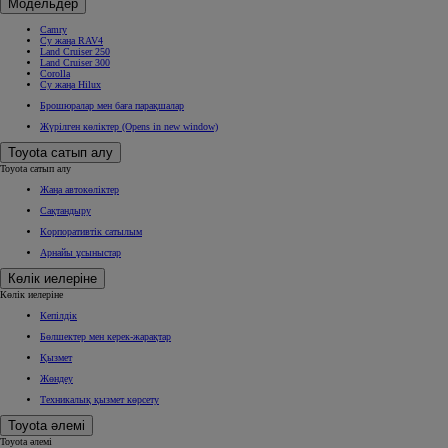
Модельдер
Camry
Су жаңа RAV4
Land Cruiser 250
Land Cruiser 300
Corolla
Су жаңа Hilux
Брошюралар мен баға парақшалар
Жүрілген көліктер
(Opens in new window)
Toyota сатып алу
Toyota сатып алу
Жаңа автокөліктер
Сақтандыру
Корпоративтік сатылым
Арнайы ұсыныстар
Көлік иелеріне
Көлік иелеріне
Кепілдік
Бөлшектер мен керек-жарақтар
Қызмет
Жөндеу
Техникалық қызмет көрсету
Toyota әлемі
Toyota әлемі