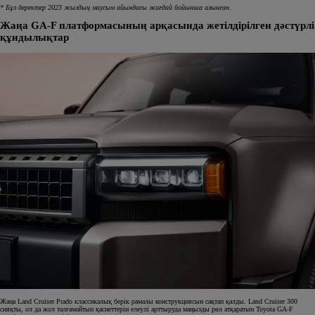
* Бұл деректер 2023 жылдың маусым айындағы жағдай бойынша алынған.
Жаңа GA-F платформасының арқасында жетілдірілген дәстүрлі
құндылықтар
Жаңа Land Cruiser Prado классикалық берік рамалы конструкциясын сақтап қалды. Land Cruiser 300
сияқты, ол да жол талғамайтын қасиеттерін елеулі арттыруда маңызды рөл атқаратын Toyota GA-F