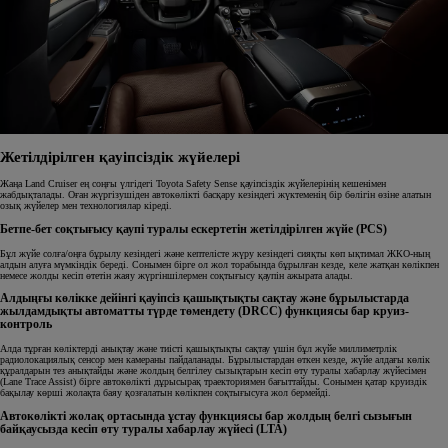
Жетілдірілген қауіпсіздік жүйелері
Жаңа Land Cruiser ең соңғы үлгідегі Toyota Safety Sense қауіпсіздік жүйелерінің кешенімен
жабдықталады. Оған жүргізушіден автокөлікті басқару кезіндегі жүктеменің бір бөлігін өзіне алатын
озық жүйелер мен технологиялар кіреді.
Бетпе-бет соқтығысу қаупі туралы ескертетін жетілдірілген жүйе (PCS)
Бұл жүйе солға/оңға бұрылу кезіндегі және кептелісте жүру кезіндегі сияқты көп ықтимал ЖКО-ның
алдын алуға мүмкіндік береді. Сонымен бірге ол жол торабында бұрылған кезде, келе жатқан көлікпен
немесе жолды кесіп өтетін жаяу жүргіншілермен соқтығысу қаупін ажырата алады.
Алдыңғы көлікке дейінгі қауіпсіз қашықтықты сақтау және бұрылыстарда
жылдамдықты автоматты түрде төмендету (DRCC) функциясы бар круиз-
контроль
Алда тұрған көліктерді анықтау және тиісті қашықтықты сақтау үшін бұл жүйе миллиметрлік
радиолокациялық сенсор мен камераны пайдаланады. Бұрылыстардан өткен кезде, жүйе алдағы көлік
құралдарын тез анықтайды және жолдың белгілеу сызықтарын кесіп өту туралы хабарлау жүйесімен
(Lane Trace Assist) бірге автокөлікті дұрысырақ траекториямен бағыттайды. Сонымен қатар круиздік
бақылау көрші жолақта баяу қозғалатын көлікпен соқтығысуға жол бермейді.
Автокөлікті жолақ ортасында ұстау функциясы бар жолдың белгі сызығын
байқаусызда кесіп өту туралы хабарлау жүйесі (LTA)