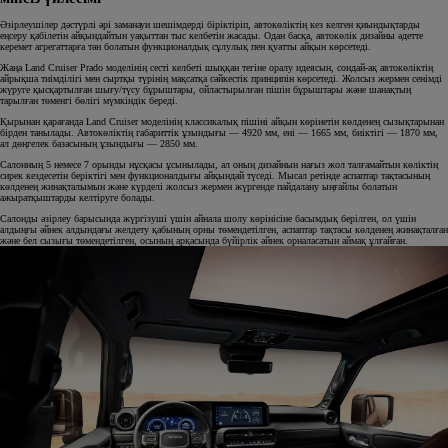
Әзірлеушілер дәстүрлі әрі заманауи шешімдерді біріктіріп, автокөліктің кез келген қиындықтарды
еңсеру қабілетін айқындайтын уақыттан тыс келбетін жасады. Одан басқа, автокөлік дизайны әдетте
керемет агрегаттарға тән болатын функционалдық сұлулық пен қуатты айқын көрсетеді.
Жаңа Land Cruiser Prado моделінің сесті келбеті шыққан тегіне оралу идеясын, сондай-ақ автокөліктің
айрықша тиімділігі мен сыртқы түрінің мақсатқа сәйкестік принципін көрсетеді. Жолсыз жермен сенімді
жүруге қысқартылған шығу/түсу бұрыштары, ойластырылған пішін бұрыштары және шанақтың
тарылған төменгі бөлігі мүмкіндік береді.
Қырынан қарағанда Land Cruiser моделінің классикалық пішіні айқын көрінетін көлденең сызықтарынан
бірден танылады. Автокөліктің габариттік ұзындығы — 4920 мм, ені — 1665 мм, биіктігі — 1870 мм,
ал дөңгелек базасының ұзындығы — 2850 мм.
Салонның 5 немесе 7 орынды нұсқасы ұсынылады, ал оның дизайнын нағыз жол талғамайтын көліктің
сирек кездесетін беріктігі мен функционалдығы айқындай түседі. Мысал ретінде аспаптар тақтасының
көлденең жинақталымын және күрделі жолсыз жермен жүргенде пайдалану ыңғайлы болатын
ажыратқыштарды келтіруге болады.
Салонды әзірлеу барысында жүргізуші үшін айнала шолу көрінісіне басымдық берілген, ол үшін
алдыңғы әйнек алдындағы желдету қабының орны төмендетілген, аспаптар тақтасы көлденең жинақталған
және бел сызығы төмендетілген, осының арқасында бүйірлік әйнек орналасатын аймақ ұлғайған.