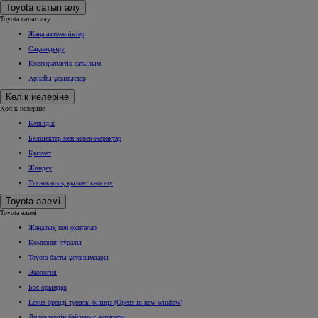
Toyota сатып алу
Toyota сатып алу
Жаңа автокөліктер
Сақтандыру
Корпоративтік сатылым
Арнайы ұсыныстар
Көлік иелеріне
Көлік иелеріне
Кепілдік
Бөлшектер мен керек-жарақтар
Қызмет
Жөндеу
Техникалық қызмет көрсету
Toyota әлемі
Toyota әлемі
Жаңалық пен оқиғалар
Компания туралы
Toyota басты ұстанымдары
Экология
Бос орындар
Lexus бренді туралы біліңіз
(Opens in new window)
Дилерлердің байланыс ақпараты