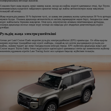
платформасының негізінде жасалған.
Сонымен бірге жаңа модель жеңіл маневр жасап, жолда аса жайлы жүрісті қамтамасыз етеді, бұл Toyota
компаниясының күнделікті пайдалануға арналған тиімді әрі жайлы автокөліктерін жасау мақсатына
толықтай сай келеді.
Жаңа модельдің рамасы 50 % беріктене түсті, ал шанақ пен раманың жалпы қаттылығын 30 %-ға арттыру
мүмкін болды. Осының арқасында автокөліктің өз иесінің пәрмендеріне жауап беруі, басқарылуы және
жүріс жайлылығы біршама жақсарған. Оған қоса, әзірлеушілер аспаның сипаттамаларын арттырды,
осының арқасында жолсыз жерде жүру кезінде аса маңызды рөл атқаратын дөңгелектердің жүрісі
ұлғайды.
Рульдің жаңа электркүшейткіші
Алғаш рет Land Cruiser Prado моделіне рульдің электркүшейткіші (EPS) орнатылды. Ол ойлы-қырлы
жермен жүргенде туындайтын кері күшті азайтады, сондай-ақ кез келген жылдамдықта рульдің аса
жайлы, жанама түрдегі әрі жеңіл басқарылуына кепілдік береді. EPS жүйесінің арқасында жаңа Land
Cruiser моделі Toyota Safety Sense жүргізушіге қауіпсіздікті қамтамасыз ететін әрі көмектесетін жүйелер
кешенінің құрамына кіретін Lane Tracing Assist жол қатарын бақылау жүйесімен толықты.