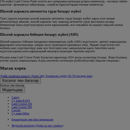
LTA жүйесі Land Cruiser Prado көлігін жол қатарының ортасында ұстауға көмектеседі, «жолақты табиғи
қадағалау» функциясын пайдаланады, сондай-ақ бұрылыстардан өткенде көмектеседі.
Шалғай жарықты автоматты түрде басқару жүйесі
Түнгі уақытта жүргенде шалғай жарықты автоматты түрде басқару жүйесі қарсы келе жатқан
автокөліктерді анықтап, шалғай жарықты таяу жарыққа автоматты түрде ауыстырып қосады.
Нәтижесінде басқа жүргізушілердің көзін қарықтырмай, жол жағдайын аса қырағы бақылай алатын
боласыз.
Шалғай жарықты бейімдеп басқару жүйесі (AHS)
Шалғай жарықты бейімдеп басқаратын инновациялық жүйе (AHS) жүргізушіге, әдеттегі жарықдиодты
фаралармен салыстырғанда, кеңірек шолу мүмкіндігін қамтамасыз етеді. Мұқият жүргізілген тест
жүйенің жаяу жүргіншілерді және жол белгілерін алыс қашықтықтан қарсы бағыттағы көлік
жүргізушілерінің көзін қарықтырмай анықтауға мүмкіндік беретінін көрсетті.
Мүлдем жаңа Land Cruiser Prado Қазақстан нарығында 2024 жылы қолжетімді болады. Жаңа буынның
келгені туралы жаңалықтарды біздің әлеуметтік желімізден @officialtoyotakz бақылап отырыңыз.
Маған керек
Драйв сынағына жазылу
Дилер табу
Ұсынысты сұрату
Өз Toyota-ңды жаса
Каталог пен бағалар
Каталог пен бағалар
Модельдер
Camry
Су жаңа RAV4
Land Cruiser 250
Land Cruiser 300
Corolla
Су жаңа Hilux
Брошюралар мен баға парақшалар
Жүрілген көліктер
(Opens in new window)