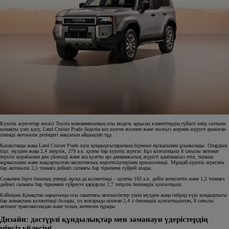
Күштік агрегаттар желісі Toyota компаниясының осы модель арқылы клиенттердің сүйікті өмір салтына
қомақты үлес қосу, Land Cruiser Prado беделін кез келген жолмен және жолсыз жермен жүруге арналған
сенімді автокөлік ретіндегі мақсатын айшықтап тұр.
Қазақстанда жаңа Land Cruiser Prado күш қондырғыларының бірнеше нұсқасымен ұсынылады. Олардың
бірі: мүлдем жаңа 2,4 литрлік, 279 а.к. қуаты бар күштік агрегат. Бұл қозғалтқыш 8 сатылы автомат
беріліс қорабымен ден үйлеседі және аса қуатты әрі динамикалық жүрісті қамтамасыз етіп, тыныш
жұмысымен және жақсартылған экологиялық көрсеткіштерімен ерекшеленеді. Мұндай күштік агрегаты
бар автокөлік 2,5 тоннаға дейінгі салмағы бар тіркемені сүйрей алады.
Сонымен бірге базалық үнемді нұсқа да қолжетімді – қуатты 163 а.к. дейін жеткізетін және 1,5 тоннаға
дейінгі салмағы бар тіркемені сүйреуге қауқарлы 2,7 литрлік бензиндік қозғалтқыш.
Кейінірек Қазақстан нарығында осы санаттағы автокөліктер үшін мүлдем жаңа гибрид күш қондырғысы
бар жинақтама қолжетімді болады, ол жоғарыда аталған 2,4 л бензиндік қозғалтқыштан, 8 сатылы
автомат трансмиссиядан және толық жетектен тұрады.
Дизайн: дәстүрлі құндылықтар мен заманауи үдерістердің
мінсіз үйлесімі