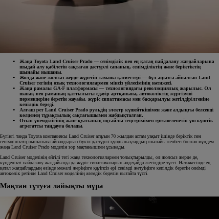
Жаңа Toyota Land Cruiser Prado — сенімділік пен ең қатаң пайдалану жағдайларына
шыдай алу қабілетін сақтаған дәстүрлі сапаның, сенімділіктің және беріктіктің
шынайы нышаны.
Жолда және жолсыз жерде жүретін тамаша қасиеттері — бұл аңызға айналған Land
Cruiser тегінің озық технологиялармен мінсіз үйлесімінің нәтижесі.
Жаңа рамалы GA-F платформасы — технологиядағы революциялық жарылыс. Ол
шанақ пен раманың қаттылығы едәуір артқанына, автокөліктің жүргізуші
пәрмендеріне беретін жауабы, жүріс сипаттамасы мен басқарылуы жетілдірілгеніне
кепілдік береді.
Алғаш рет Land Cruiser Prado рульдің электр күшейткішімен және алдыңғы белсенді
көлденең тұрақтылық сақтағышымен жабдықталған.
Отын үнемділігінің және қуатының оңтайлы теңгерімімен ерекшеленетін үш күштік
агрегатты таңдауға болады.
Бүгінгі таңда Toyota компаниясы Land Cruiser атауын 70 жылдан астам уақыт ішінде беріктік пен
сенімділіктің нышанына айналдырған бүкіл дәстүрлі құндылықтардың шынайы келбеті болған мүлдем
жаңа Land Cruiser Prado моделін зор мақтанышпен ұсынады.
Land Cruiser моделінің әйгілі тегі жаңа технологиялармен толықтырылды, ол жолсыз жерде де,
күнделікті пайдалану жағдайында да жүріс сипаттамаларын әлдеқайда жетілдіре түсті. Нәтижесінде ең
қатал жағдайлардың өзінде межелі жеріңізге қауіпсіз әрі сенімді жетуіңізге кепілдік беретін сенімді
автокөлік ретінде Land Cruiser моделінің әлемдік беделін нығайта түсті.
Мақтан тұтуға лайықты мұра