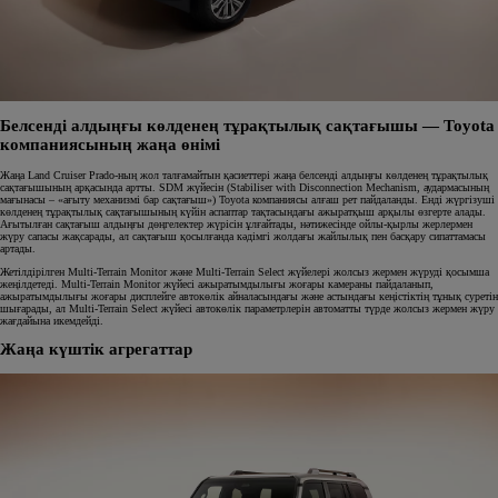
Белсенді алдыңғы көлденең тұрақтылық сақтағышы — Toyota
компаниясының жаңа өнімі
Жаңа Land Cruiser Prado-ның жол талғамайтын қасиеттері жаңа белсенді алдыңғы көлденең тұрақтылық
сақтағышының арқасында артты. SDM жүйесін (Stabiliser with Disconnection Mechanism, аудармасының
мағынасы – «ағыту механизмі бар сақтағыш») Toyota компаниясы алғаш рет пайдаланды. Енді жүргізуші
көлденең тұрақтылық сақтағышының күйін аспаптар тақтасындағы ажыратқыш арқылы өзгерте алады.
Ағытылған сақтағыш алдыңғы дөңгелектер жүрісін ұлғайтады, нәтижесінде ойлы-қырлы жерлермен
жүру сапасы жақсарады, ал сақтағыш қосылғанда кәдімгі жолдағы жайлылық пен басқару сипаттамасы
артады.
Жетілдірілген Multi-Terrain Monitor және Multi-Terrain Select жүйелері жолсыз жермен жүруді қосымша
жеңілдетеді. Multi-Terrain Monitor жүйесі ажыратымдылығы жоғары камераны пайдаланып,
ажыратымдылығы жоғары дисплейге автокөлік айналасындағы және астындағы кеңістіктің тұнық суретін
шығарады, ал Multi-Terrain Select жүйесі автокөлік параметрлерін автоматты түрде жолсыз жермен жүру
жағдайына икемдейді.
Жаңа күштік агрегаттар