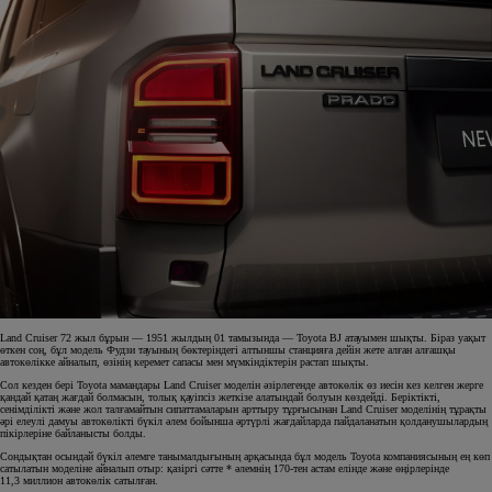
Land Cruiser 72 жыл бұрын — 1951 жылдың 01 тамызында — Toyota BJ атауымен шықты. Біраз уақыт
өткен соң, бұл модель Фудзи тауының бөктеріндегі алтыншы станцияға дейін жете алған алғашқы
автокөлікке айналып, өзінің керемет сапасы мен мүмкіндіктерін растап шықты.
Сол кезден бері Toyota мамандары Land Cruiser моделін әзірлегенде автокөлік өз иесін кез келген жерге
қандай қатаң жағдай болмасын, толық қауіпсіз жеткізе алатындай болуын көздейді. Беріктікті,
сенімділікті және жол талғамайтын сипаттамаларын арттыру тұрғысынан Land Cruiser моделінің тұрақты
әрі елеулі дамуы автокөлікті бүкіл әлем бойынша әртүрлі жағдайларда пайдаланатын қолданушылардың
пікірлеріне байланысты болды.
Сондықтан осындай бүкіл әлемге танымалдығының арқасында бұл модель Toyota компаниясының ең көп
сатылатын моделіне айналып отыр: қазіргі сәтте * әлемнің 170-тен астам елінде және өңірлерінде
11,3 миллион автокөлік сатылған.