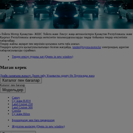
«Тойота Мотор Қазақстан» ЖШС Тойота және Лексус жаңа автокөліктерін Қазақстан Республикасы және
Қырғыз Республикасы аумағында жеткізетін тасымалдаушыларды таңдау бойынша тендер өткізетінін
хабарлайды.
Тендер жайлы ақпарат пен мерзімін қосымша хатта таба аласыз.
Тендерге қатысуға қызығушылығыңыз болған жағдайда,
tender@toyota-motor.kz
электрондық адресіне
хабарласуыңызды сураймыз.
Тендер өткізу туралы хат
(Opens in new window)
Маған керек
Драйв сынағына жазылу
Дилер табу
Ұсынысты сұрату
Өз Toyota-ңды жаса
Каталог пен бағалар
Каталог пен бағалар
Модельдер
Camry
Су жаңа RAV4
Land Cruiser 250
Land Cruiser 300
Corolla
Су жаңа Hilux
Брошюралар мен баға парақшалар
Жүрілген көліктер
(Opens in new window)