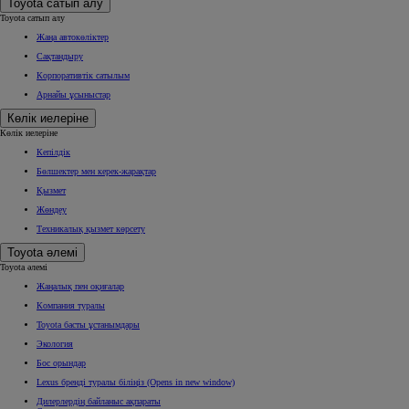
Toyota сатып алу
Toyota сатып алу
Жаңа автокөліктер
Сақтандыру
Корпоративтік сатылым
Арнайы ұсыныстар
Көлік иелеріне
Көлік иелеріне
Кепілдік
Бөлшектер мен керек-жарақтар
Қызмет
Жөндеу
Техникалық қызмет көрсету
Toyota әлемі
Toyota әлемі
Жаңалық пен оқиғалар
Компания туралы
Toyota басты ұстанымдары
Экология
Бос орындар
Lexus бренді туралы біліңіз
(Opens in new window)
Дилерлердің байланыс ақпараты