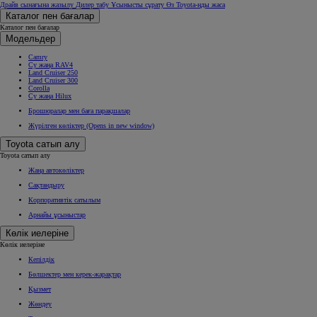
Драйв сынағына жазылу
Дилер табу
Ұсынысты сұрату
Өз Toyota-ңды жаса
Каталог пен бағалар
Каталог пен бағалар
Модельдер
Camry
Су жаңа RAV4
Land Cruiser 250
Land Cruiser 300
Corolla
Су жаңа Hilux
Брошюралар мен баға парақшалар
Жүрілген көліктер
(Opens in new window)
Toyota сатып алу
Toyota сатып алу
Жаңа автокөліктер
Сақтандыру
Корпоративтік сатылым
Арнайы ұсыныстар
Көлік иелеріне
Көлік иелеріне
Кепілдік
Бөлшектер мен керек-жарақтар
Қызмет
Жөндеу