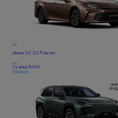
айына 217 212 ₸ бастап
Су жаңа RAV4
Гибридті