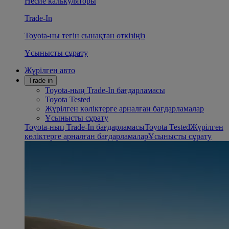
Несие калькуляторы
Trade-In
Toyota-ны тегін сынақтан өткізіңіз
Ұсынысты сұрату
Жүрілген авто
Trade in
Toyota-ның Trade-In бағдарламасы
Toyota Tested
Жүрілген көліктерге арналған бағдарламалар
Ұсынысты сұрату
Toyota-ның Trade-In бағдарламасы
Toyota Tested
Жүрілген
көліктерге арналған бағдарламалар
Ұсынысты сұрату