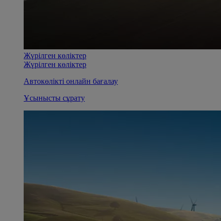
Жүрілген көліктер
Жүрілген көліктер
Автокөлікті онлайн бағалау
Ұсынысты сұрату