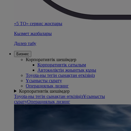
«5 ТО» сервис жоспары
Қызмет жазбалары
Дилер табу
Бизнес
Корпоративтік шешімдер
Корпоративтік сатылым
Автокөліктің жиынтық құны
Toyota-ны тегін сынақтан өткізіңіз
Ұсынысты сұрату
Операциялық лизинг
Корпоративтік шешімдер
Toyota-ны тегін сынақтан өткізіңіз
Ұсынысты
сұрату
Операциялық лизинг