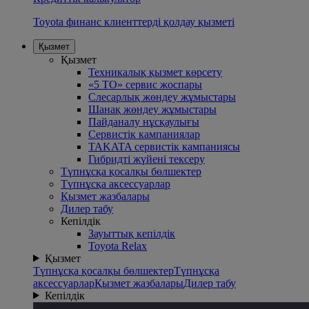
Toyota финанс клиенттерді қолдау қызметі
Қызмет
Қызмет
Техникалық қызмет көрсету
«5 ТО» сервис жоспары
Слесарлық жөндеу жұмыстары
Шанақ жөндеу жұмыстары
Пайданалу нұсқаулығы
Сервистік кампаниялар
TAKATA сервистік кампаниясы
Гибридті жүйені тексеру
Түпнұсқа қосалқы бөлшектер
Түпнұсқа аксессуарлар
Қызмет жазбалары
Дилер табу
Кепiлдiк
Зауыттық кепілдік
Toyota Relax
Қызмет
Түпнұсқа қосалқы бөлшектер
Түпнұсқа
аксессуарлар
Қызмет жазбалары
Дилер табу
Кепiлдiк