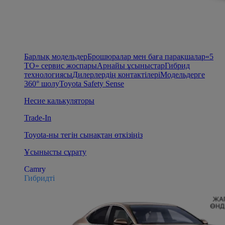
Барлық модельдер
Брошюралар мен баға парақшалар
«5
ТО» сервис жоспары
Арнайы ұсыныстар
Гибрид
технологиясы
Дилерлердің контактілері
Модельдерге
360° шолу
Toyota Safety Sense
Несие калькуляторы
Trade-In
Toyota-ны тегін сынақтан өткізіңіз
Ұсынысты сұрату
Camry
Гибридті