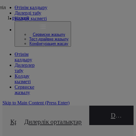
тіл
Өтінім қалдыру
Дилерді табу
русский
Қолдау қызметі
Сервиске жазылу
Тест-драйвке жазылу
Конфигурация жасау
Өтінім
қалдыру
Дилерлер
табу
Қолдау
қызметі
Сервиске
жазылу
Skip to Main Content
(Press Enter)
DEALER NAME
Кредиттік калькулятор
Дилерлік орталықтар