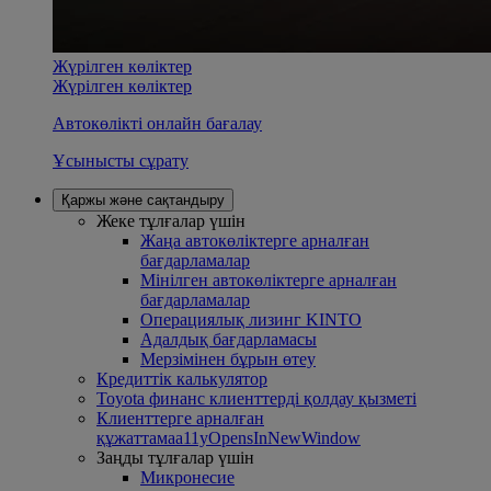
Жүрілген көліктер
Жүрілген көліктер
Автокөлікті онлайн бағалау
Ұсынысты сұрату
Қаржы және сақтандыру
Жеке тұлғалар үшін
Жаңа автокөліктерге арналған
бағдарламалар
Mінілген автокөліктерге арналған
бағдарламалар
Операциялық лизинг KINTO
Адалдық бағдарламасы
Mерзімінен бұрын өтеу
Кредиттік калькулятор
Toyota финанс клиенттерді қолдау қызметі
Клиенттерге арналған
құжаттама
a11yOpensInNewWindow
Заңды тұлғалар үшін
Микронесие