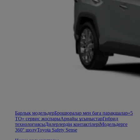
Барлық модельдер
Брошюралар мен баға парақшалар
«5
ТО» сервис жоспары
Арнайы ұсыныстар
Гибрид
технологиясы
Дилерлердің контактілері
Модельдерге
360° шолу
Toyota Safety Sense