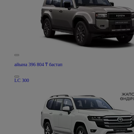
айына 396 804 ₸ бастап
LC 300