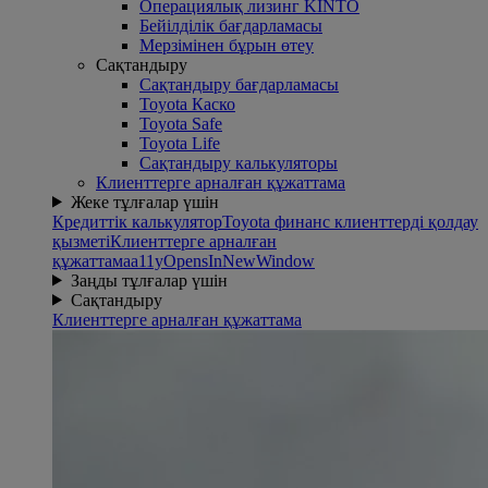
Операциялық лизинг KINTO
Бейілділік бағдарламасы
Mерзімінен бұрын өтеу
Сақтандыру
Сақтандыру бағдарламасы
Toyota Каско
Toyota Safe
Toyota Life
Сақтандыру калькуляторы
Клиенттерге арналған құжаттама
Жеке тұлғалар үшін
Кредиттік калькулятор
Toyota финанс клиенттерді қолдау
қызметі
Клиенттерге арналған
құжаттама
a11yOpensInNewWindow
Заңды тұлғалар үшін
Сақтандыру
Клиенттерге арналған құжаттама