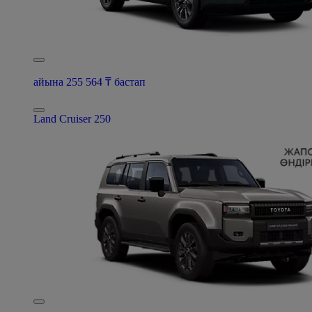
айына 255 564 ₸ бастап
Land Cruiser 250